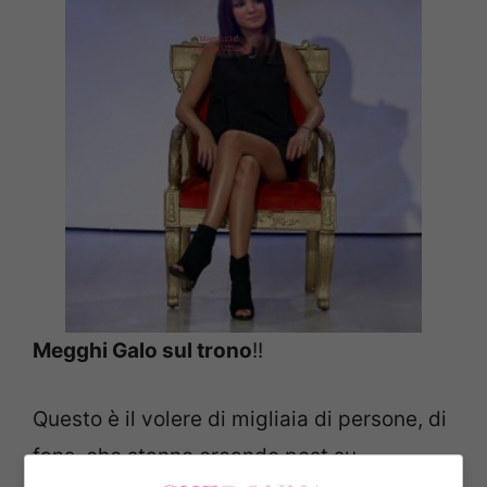
Megghi Galo sul trono
!!
Questo è il volere di migliaia di persone, di
fans, che stanno creando post su