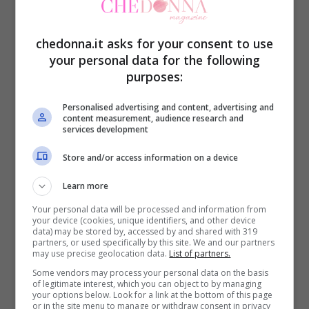
Facebook per cercare di convincere la
redazione di
Uomini e donne
a scegliere
chedonna.it asks for your consent to use
Megghi come
nuova tronista
.
your personal data for the following
purposes:
La ragazza ha conquistato i telespettatori
Personalised advertising and content, advertising and
del programma con la sua dolcezza e
content measurement, audience research and
services development
genuinità. Il suo corteggiamento di
Lucas
Store and/or access information on a device
Peracchi
è piaciuto davvero ed in molti
speravano con il ragazzo avrebbe scelto
Learn more
proprio lei.
Your personal data will be processed and information from
your device (cookies, unique identifiers, and other device
data) may be stored by, accessed by and shared with 319
partners, or used specifically by this site. We and our partners
Eppure proprio in questi giorni è emersa la
may use precise geolocation data.
List of partners.
Some vendors may process your personal data on the basis
“losca” faccenda che ha visto Peracchi già
of legitimate interest, which you can object to by managing
your options below. Look for a link at the bottom of this page
innamorato e fidanzato con
Giulia
or in the site menu to manage or withdraw consent in privacy