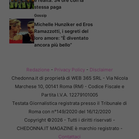
è realtà: 34 ore con la
stessa paga
Gossip
Michelle Hunziker ed Eros
Ramazzotti, i segreti del
loro amore: “È diventato
ancora più bello”
Redazione
-
Privacy Policy
-
Disclaimer
Chedonna.it di proprietà di WEB 365 SRL - Via Nicola
Marchese 10, 00141 Roma (RM) - Codice Fiscale e
Partita I.V.A. 12279101005
Testata Giornalistica registrata presso il Tribunale di
Roma con n°149/2020 del 16/12/2020
Copyright ©2026 - Tutti i diritti riservati -
CHEDONNA.IT MAGAZINE è marchio registrato -
Contattaci