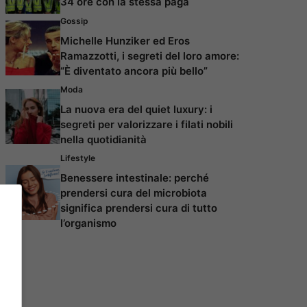
34 ore con la stessa paga
Gossip
Michelle Hunziker ed Eros
Ramazzotti, i segreti del loro amore:
“È diventato ancora più bello”
Moda
La nuova era del quiet luxury: i
segreti per valorizzare i filati nobili
nella quotidianità
Lifestyle
Benessere intestinale: perché
prendersi cura del microbiota
significa prendersi cura di tutto
l’organismo