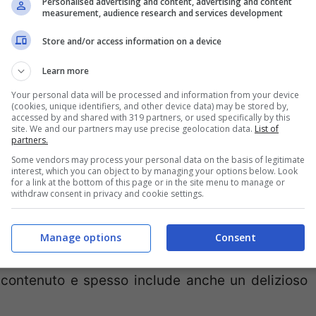
tra massaggi e
cure termali
… Concedersi una
Personalised advertising and content, advertising and content
measurement, audience research and services development
ere dopo il lavoro o magari utilizzare le poche
Store and/or access information on a device
sa pranzo non richiede ne fatica ne stress….Non
rare bagagli o fare kilometri per raggiungere la
Learn more
ortare con sè solo un costume da bagno…
Your personal data will be processed and information from your device
(cookies, unique identifiers, and other device data) may be stored by,
accessed by and shared with 319 partners, or used specifically by this
site. We and our partners may use precise geolocation data.
List of
ì perchè le day spa offrono tutti i vantaggi di un
partners.
Some vendors may process your personal data on the basis of legitimate
sa nostra:
fanghi
, cure idroterapiche,
biosaune,
interest, which you can object to by managing your options below. Look
for a link at the bottom of this page or in the site menu to manage or
che aiutano il nostro corpo e la nostra mente…..
withdraw consent in privacy and cookie settings.
 città come nella periferia, sono sempre aperti,
Manage options
Consent
della sera
, sempre disponibili e facilmente
o contenuto e spesso include anche un delizioso