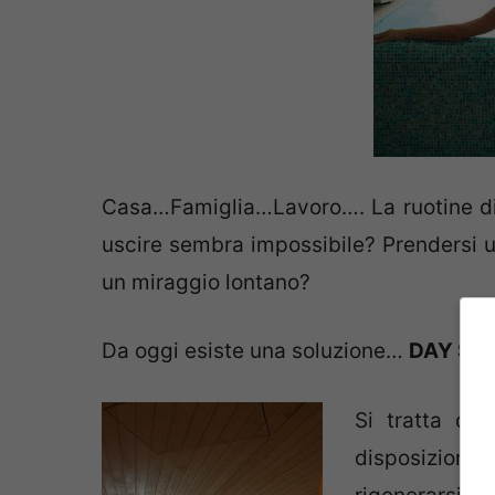
Casa…Famiglia…Lavoro…. La ruotine di tu
uscire sembra impossibile? Prendersi 
un miraggio lontano?
Da oggi esiste una soluzione…
DAY SP
Si tratta di
disposizione m