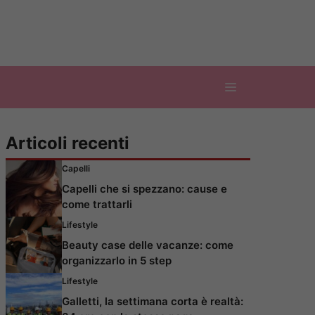
Articoli recenti
Capelli
Capelli che si spezzano: cause e
come trattarli
Lifestyle
Beauty case delle vacanze: come
organizzarlo in 5 step
Lifestyle
Galletti, la settimana corta è realtà: