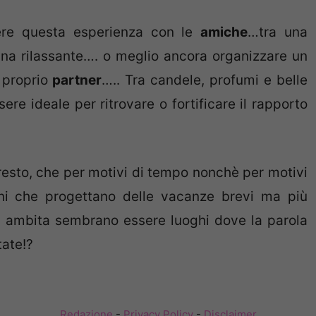
ere questa esperienza con le
amiche
…tra una
ana rilassante…. o meglio ancora organizzare un
 proprio
partner
….. Tra candele, profumi e belle
e ideale per ritrovare o fortificare il rapporto
resto, che per motivi di tempo nonchè per motivi
iani che progettano delle vacanze brevi ma più
ù ambita sembrano essere luoghi dove la parola
tate!?
Redazione
-
Privacy Policy
-
Disclaimer