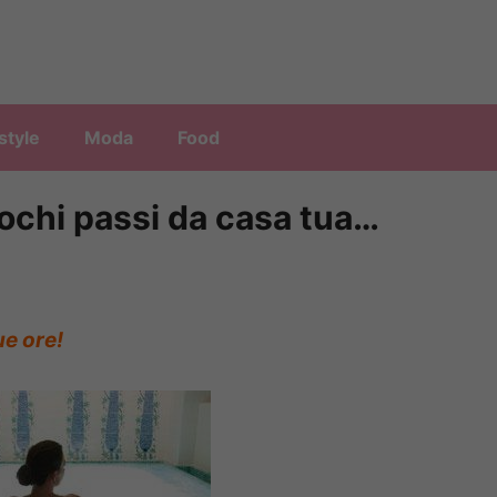
style
Moda
Food
pochi passi da casa tua…
ue ore!