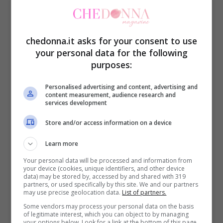
essere
sfumate, con glitter, rosa, oro,
argento
e non solo.
chedonna.it asks for your consent to use
your personal data for the following
purposes:
Personalised advertising and content, advertising and
content measurement, audience research and
services development
Store and/or access information on a device
Learn more
Your personal data will be processed and information from
your device (cookies, unique identifiers, and other device
data) may be stored by, accessed by and shared with 319
Unghie bianco latte: le Milky Nails sfumate, con glitter,
partners, or used specifically by this site. We and our partners
may use precise geolocation data.
List of partners.
rosa, oro, argento e non solo – CheDonna.it
Some vendors may process your personal data on the basis
of legitimate interest, which you can object to by managing
your options below. Look for a link at the bottom of this page