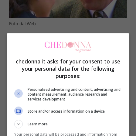
Foto dal Web
Nelle prossime puntate di
Una Vita
in onda
su
Canale 5
i telespettatori italiani
chedonna.it asks for your consent to use
assisteranno a delle nozze totalmente
your personal data for the following
inaspettate, prive di fondamento e di
purposes:
sentimento (da parte di uno dei due).
Personalised advertising and content, advertising and
Questo matrimonio avrà come protagonisti
content measurement, audience research and
services development
Anabel Bacialupe (Olga Haenke) e
Aurelio
Store and/or access information on a device
Quesada
(Carlos de Austria).
Learn more
Come ben sapete dalle recenti
Your personal data will be processed and information from