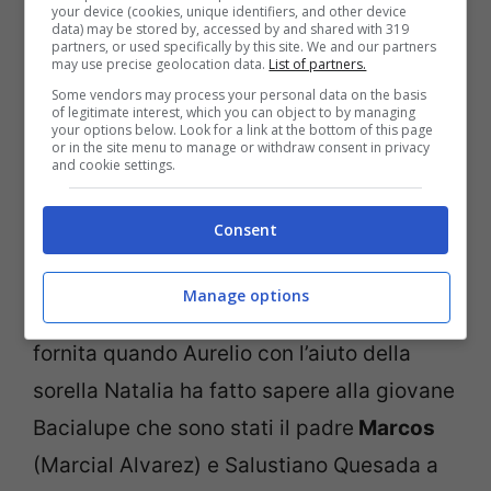
your device (cookies, unique identifiers, and other device
anticipazioni settimanali e giornaliere
,
data) may be stored by, accessed by and shared with 319
partners, or used specifically by this site. We and our partners
Anabel si avvicinerà sempre di più al
may use precise geolocation data.
List of partners.
Some vendors may process your personal data on the basis
giovane messicano. Lo scopo di Aurelio
of legitimate interest, which you can object to by managing
your options below. Look for a link at the bottom of this page
sarà sempre stato quello di ottenere
or in the site menu to manage or withdraw consent in privacy
and cookie settings.
completa fiducia della giovane e di
allontanarla gradualmente dalla protezione
Consent
di papà Marcos.
Manage options
La prima miccia in questa direzione è stata
fornita quando Aurelio con l’aiuto della
sorella Natalia ha fatto sapere alla giovane
Bacialupe che sono stati il padre
Marcos
(Marcial Alvarez) e Salustiano Quesada a