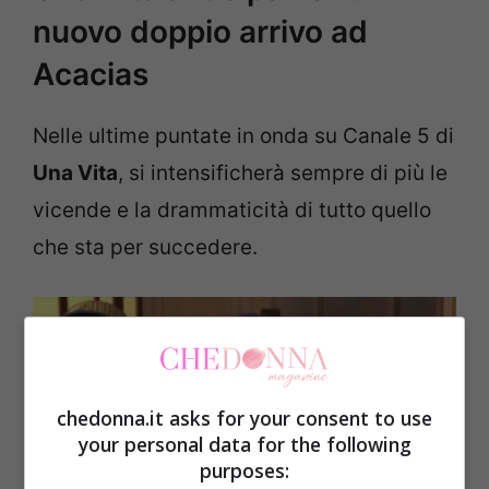
nuovo doppio arrivo ad
Acacias
Nelle ultime puntate in onda su Canale 5 di
Una Vita
, si intensificherà sempre di più le
vicende e la drammaticità di tutto quello
che sta per succedere.
chedonna.it asks for your consent to use
your personal data for the following
purposes: