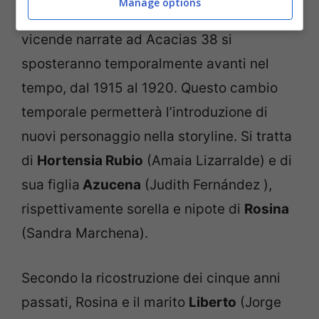
Manage options
che nel corso della puntata
1403
le
vicende narrate ad Acacias 38 si
sposteranno temporalmente avanti nel
tempo, dal 1915 al 1920. Questo cambio
temporale permetterà l’introduzione di
nuovi personaggio nella storyline. Si tratta
di
Hortensia Rubio
(Amaia Lizarralde) e di
sua figlia
Azucena
(Judith Fernández ),
rispettivamente sorella e nipote di
Rosina
(Sandra Marchena).
Secondo la ricostruzione dei cinque anni
passati, Rosina e il marito
Liberto
(Jorge