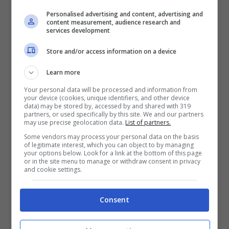
Personalised advertising and content, advertising and
content measurement, audience research and
services development
Foto dal Web
Store and/or access information on a device
Secondo le anticipazioni settimanali nelle
Learn more
prossime
puntate italiane
di
Una Vita,
Your personal data will be processed and information from
your device (cookies, unique identifiers, and other device
grandi colpi di scena in arrivo per la
data) may be stored by, accessed by and shared with 319
partners, or used specifically by this site. We and our partners
stagione finale della
soap iberica.
In
may use precise geolocation data.
List of partners.
Some vendors may process your personal data on the basis
questa settimana di programmazione
of legitimate interest, which you can object to by managing
your options below. Look for a link at the bottom of this page
televisiva scopriremo nuovi dettagli,
or in the site menu to manage or withdraw consent in privacy
and cookie settings.
fondamentali per il quadro finale.
Consent
In base agli
spoiler sulle puntate
giàandate in onda in Spagna, scopriremo