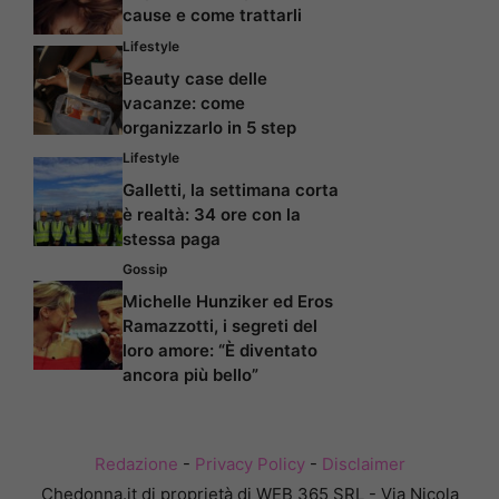
cause e come trattarli
Lifestyle
Beauty case delle
vacanze: come
organizzarlo in 5 step
Lifestyle
Galletti, la settimana corta
è realtà: 34 ore con la
stessa paga
Gossip
Michelle Hunziker ed Eros
Ramazzotti, i segreti del
loro amore: “È diventato
ancora più bello”
Redazione
-
Privacy Policy
-
Disclaimer
Chedonna.it di proprietà di WEB 365 SRL - Via Nicola