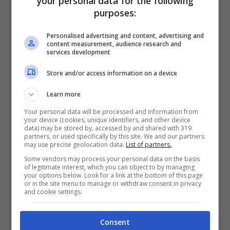
your personal data for the following
purposes:
con la tecnica del “pinzamento” e
nonostante il bambino fosse nato vivo, con
Personalised advertising and content, advertising and
content measurement, audience research and
la complicità del medico del Pronto
services development
soccorso di Corigliano Calabro, non furono
Store and/or access information on a device
garantite le cure necessarie alla piccola
Learn more
creatura che sarebbe stata lasciata morire.
Your personal data will be processed and information from
Ovviamente, medici e pazienti si
your device (cookies, unique identifiers, and other device
data) may be stored by, accessed by and shared with 319
partners, or used specifically by this site. We and our partners
sarebbero divisi il risarcimento
may use precise geolocation data.
List of partners.
dell’assicurazione una volta ottenuto
Some vendors may process your personal data on the basis
of legitimate interest, which you can object to by managing
l’indennizzo,
your options below. Look for a link at the bottom of this page
or in the site menu to manage or withdraw consent in privacy
Secondo il dirigente della sezione di
and cookie settings.
polizia stradale di Cosenza,
Domenico
Consent
Provenzano
, “sarebbe bastata una