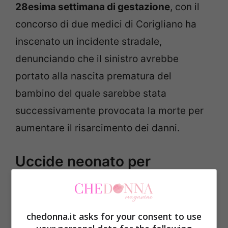
28esima settimana di gestazione
, con il
concorso di due medici di Corigliano ha
inscenato un incidente stradale,
denunciando che il sinistro avrebbe
portato alla nascita prematura del
bambino del quale sarebbe stata
successivamente provocata la morte per
aumentare il risarcimento dei danni.
Uccide neonato per
aumentare il risarcimento
Secondo le indagini, la donna sarebbe
chedonna.it asks for your consent to use
stata indotta a partorire prematuramente