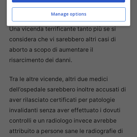
boccata di ossigeno e il bimbo oggi
Manage options
sarebbe vivo”.
Una vicenda terrificante tanto più se si
considera che vi sarebbero altri casi di
aborto a scopo di aumentare il
risarcimento dei danni.
Tra le altre vicende, altri due medici
dell’ospedale sarebbero inoltre accusati di
aver rilasciato certificati per patologie
invalidanti senza aver effettuato i dovuti
controlli e un radiologo invece avrebbe
attribuito a persone sane le radiografie di