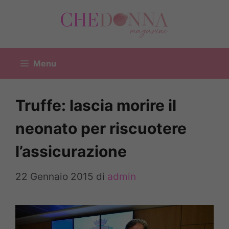
Vai
al
contenuto
Menu
Truffe: lascia morire il
neonato per riscuotere
l’assicurazione
22 Gennaio 2015
di
admin