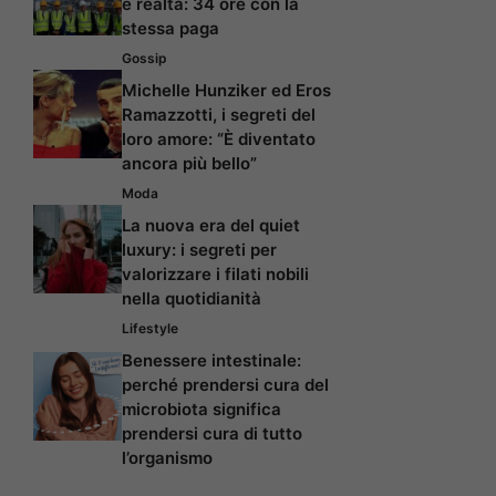
è realtà: 34 ore con la
stessa paga
Gossip
Michelle Hunziker ed Eros
Ramazzotti, i segreti del
loro amore: “È diventato
ancora più bello”
Moda
La nuova era del quiet
luxury: i segreti per
valorizzare i filati nobili
nella quotidianità
Lifestyle
Benessere intestinale:
perché prendersi cura del
microbiota significa
prendersi cura di tutto
l’organismo