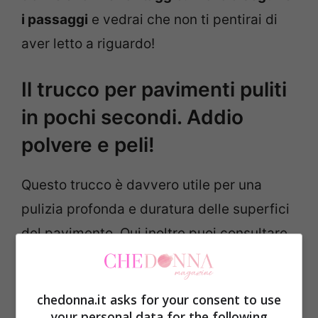
i passaggi
e vedrai che non ti pentirai di
aver letto a riguardo!
Il trucco per pavimenti puliti
in pochi secondi. Addio
polvere e peli!
Questo trucco è davvero utile per una
pulizia profonda e duratura delle superfici
del pavimento. Qui inoltre puoi consultare
un altro trucco davvero molto efficace per
le macchie
e che ti aiuterà sicuramente.
chedonna.it asks for your consent to use
Per quanto riguarda i pavimenti invece ti
your personal data for the following