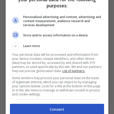
tocca proprio fare così!
purposes:
Personalised advertising and content, advertising and
content measurement, audience research and
services development
Store and/or access information on a device
Learn more
Your personal data will be processed and information from
your device (cookies, unique identifiers, and other device
data) may be stored by, accessed by and shared with 319
partners, or used specifically by this site. We and our partners
may use precise geolocation data.
List of partners.
Some vendors may process your personal data on the basis
of legitimate interest, which you can object to by managing
your options below. Look for a link at the bottom of this page
Trucco per pulire pavimenti polverosi CheDonna.it
or in the site menu to manage or withdraw consent in privacy
and cookie settings.
Il primo passo consiste nel prendere del
nastro biadesivo.
Il nastro biadesivo
Consent