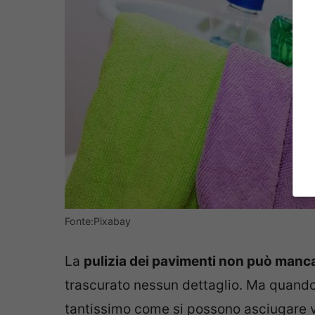
Fonte:Pixabay
La
pulizia dei pavimenti non può manc
trascurato nessun dettaglio. Ma quando
tantissimo come si possono asciugare 