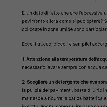
E’ un dato di fatto che che l’eccessiva
pavimento allora come si può optare? S
collocate in zone umide sono particola
Ecco il trucco, piccoli e semplici accorg
1-Attenzione alla temperatura dell’acq
necessario lavare sempre con acqua cal
2-Scegliere un detergente che evapor
la pulizia dei pavimenti, basta diluirlo 
ma riesce a ridurre la carica batterica 
in cotto
. Scopri come pulire casa con so