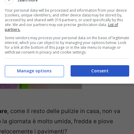
Learn more
Your personal data will be processed and information from your device
(cookies, unique identifiers, and other device data) may be stored by,
accessed by and shared with 319 partners, or used specifically by this
site. We and our partners may use precise geolocation data.
List of
partners.
Some vendors may process your personal data on the basis of legitimate
interest, which you can object to by managing your options below. Look
for a link at the bottom of this page or in the site menu to manage or
withdraw consent in privacy and cookie settings.
Manage options
Consent
are
, come il resto delle pulizie in casa, non va
 la giornata è molto umida, fredda e piove
velocemente i pavimenti?