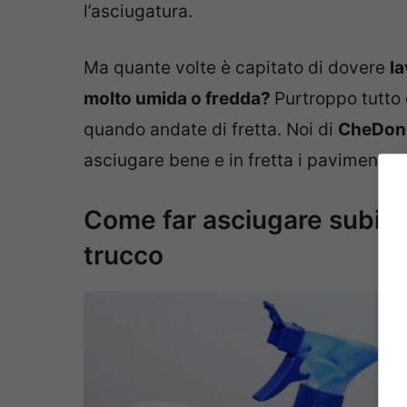
l’asciugatura.
Ma quante volte è capitato di dovere
la
molto umida o fredda?
Purtroppo tutto 
quando andate di fretta. Noi di
CheDonn
asciugare bene e in fretta i pavimenti in
Come far asciugare subito i
trucco