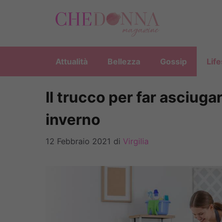
Vai
al
contenuto
Attualità
Bellezza
Gossip
Life
Il trucco per far asciuga
inverno
12 Febbraio 2021
di
Virgilia