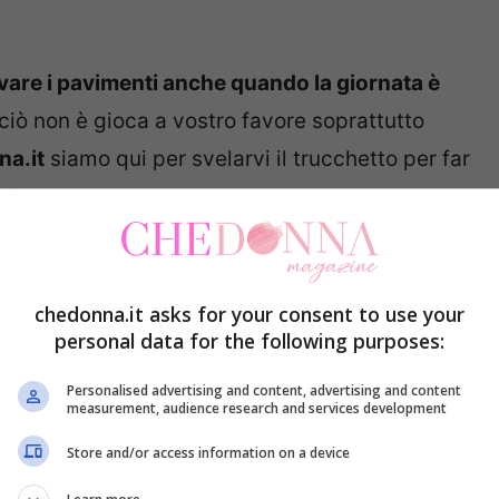
vare i pavimenti anche quando la giornata è
ciò non è gioca a vostro favore soprattutto
a.it
siamo qui per svelarvi il trucchetto per far
 inverno.
 pavimenti in inverno: ecco il
chedonna.it asks for your consent to use your
personal data for the following purposes:
Personalised advertising and content, advertising and content
measurement, audience research and services development
Store and/or access information on a device