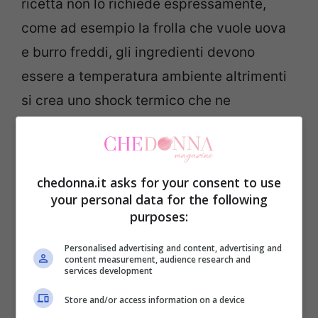
ricetta non lo richiede espressamente,
come ad esempio la frolla che vuole uova
e burro freddi, gli ingredienti devono
essere a temperatura ambiente altrimenti
si crea uno shock termico che ne
compromette poi la riuscita finale.
2)
Quantità del lievito sbagliata
. Sia
chedonna.it asks for your consent to use
metterne troppo, che troppo poco è
your personal data for the following
purposes:
sbagliato. Se la quantità è eccessiva infatti
può provocare un’implosione della nostra
Personalised advertising and content, advertising and
content measurement, audience research and
torta. Mentre se è poco richiamo di non
services development
veder crescere la torta.
Store and/or access information on a device