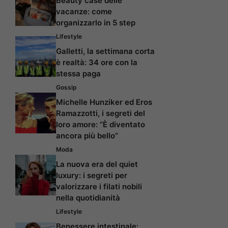
Beauty case delle
vacanze: come
organizzarlo in 5 step
Lifestyle
Galletti, la settimana corta
è realtà: 34 ore con la
stessa paga
Gossip
Michelle Hunziker ed Eros
Ramazzotti, i segreti del
loro amore: “È diventato
ancora più bello”
Moda
La nuova era del quiet
luxury: i segreti per
valorizzare i filati nobili
nella quotidianità
Lifestyle
Benessere intestinale: