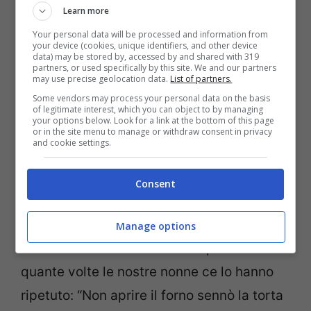
Learn more
3)
Sostituzioni ingredienti errate.
Va bene
Your personal data will be processed and information from
sostituire un ingrediente con un altro
your device (cookies, unique identifiers, and other device
data) may be stored by, accessed by and shared with 319
quando non si ha ma per farlo dobbiamo
partners, or used specifically by this site. We and our partners
may use precise geolocation data.
List of partners.
conoscerlo bene. Se sbagliamo le
Some vendors may process your personal data on the basis
proporzioni otterremo subito una
of legitimate interest, which you can object to by managing
your options below. Look for a link at the bottom of this page
or in the site menu to manage or withdraw consent in privacy
consistenza diversa. E poi non tutti sono
and cookie settings.
sostituibili per la riuscita di un dolce,
quindi occhio!
Consent
4)
Aprire il forno durante la cottura
. Lo
Manage options
sanno ormai anche i muri e soprattutto
quante volte le nostre nonne ce lo hanno
ripetuto: “Non aprire il forno sennò la torta