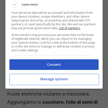
Learn more
300 g di farina
Your personal data will be processed and information from
1 bustina di lievito per dolci (16g)
your device (cookies, unique identifiers, and other device
data) may be stored by, accessed by and shared with 319
zucchero a velo per decorare q.b.
partners, or used specifically by this site. We and our partners
may use precise geolocation data.
List of partners.
Some vendors may process your personal data on the basis
Preparazione
of legitimate interest, which you can object to by managing
your options below. Look for a link at the bottom of this page
or in the site menu to manage or withdraw consent in privacy
and cookie settings.
Partiamo lavando le carote e spuntandole.
Con una grattugia a denti larghi
Consent
grattugiamole e mettiamole da parte.
Manage options
In una ciotola
rompiamo le uova
e con le
fruste elettriche iniziamo a mescolare.
Aggiungiamo lo
zucchero, l’olio di semi di