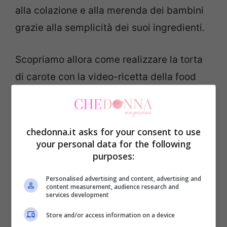
alla colazione e alla merenda dei bambini
grazie alla semplicità dei suoi ingredienti.
Scopriamo allora come realizzare la torta
di carote con la video-ricetta della food
blogger
Benedetta Rossi
.
Ingredienti
chedonna.it asks for your consent to use
your personal data for the following
purposes:
200 g di carote
4 uova
Personalised advertising and content, advertising and
content measurement, audience research and
200 g di zucchero
services development
100 ml di olio di semi di girasole
Store and/or access information on a device
100 ml di succo di arancia