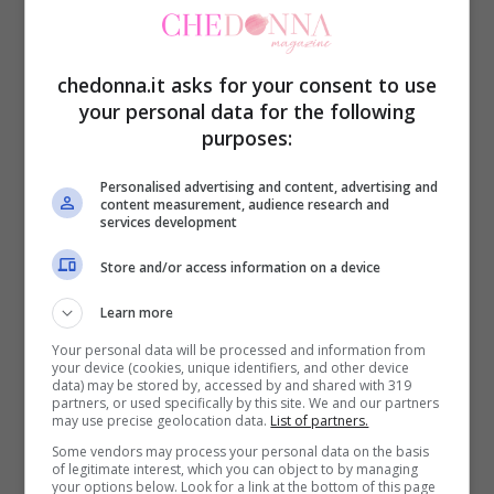
italiano conosciuto in Scozia, è stato il mio
primo amore.
Avevo 19 anni.
Facevo delle
scene da pazza, ho annullato la mia vita
chedonna.it asks for your consent to use
your personal data for the following
per lui. Andava in Brasile e andavo in
purposes:
Brasile. Andava a Londra e andavo a
Personalised advertising and content, advertising and
Londra
. Poteva farmi tutto,
ho pure
content measurement, audience research and
services development
perdonato corna.
Se mi fosse passato
sopra con uno schiacciasassi avrei
Store and/or access information on a device
risposto ‘Grazie’
.
Le mie paranoie erano
Learn more
che il giorno in cui l’avrei visto ci sarebbe
Your personal data will be processed and information from
your device (cookies, unique identifiers, and other device
stato un problema e avrebbero annullato il
data) may be stored by, accessed by and shared with 319
partners, or used specifically by this site. We and our partners
volo
”: comincia così il racconto che
may use precise geolocation data.
List of partners.
Some vendors may process your personal data on the basis
Tommaso Zorzi ha fatto ai compagni sul
of legitimate interest, which you can object to by managing
your options below. Look for a link at the bottom of this page
suo primo amore.