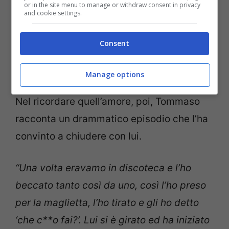
or in the site menu to manage or withdraw consent in privacy
and cookie settings.
Un amore travolgente quello che ha
Consent
provato
Tommaso Zorzi che, dopo una
crisi dovuta al prolungamento del Grande
Manage options
Fratello Vip 2020,
ha ritrovato la serenità.
Nel ricordare quell’amore, poi, Tommaso
racconta un drammatico episodio che l’ha
convinto a chiudere con lui.
“Una volta eravamo in discoteca e l’ho
beccato tanto così da uno, così l’ho preso
per la maglietta, l’ho tirato e gli ho detto
‘che c**o fai?’. Lui si è girato ed ha iniziato