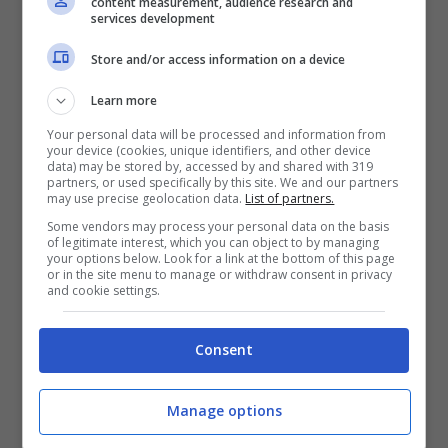
content measurement, audience research and
supporto alle donne e ai minori vittime di
services development
maltrattamenti). Infine l’Associazione
Store and/or access information on a device
Chance For Dogs
che assiste i cani
Learn more
randagi e abbandonati li li fa anche
Your personal data will be processed and information from
adottare.
your device (cookies, unique identifiers, and other device
data) may be stored by, accessed by and shared with 319
E loro ringraziano commossi: “Grazie di
partners, or used specifically by this site. We and our partners
may use precise geolocation data.
List of partners.
cuore Tiziano, da tutti noi”.
Some vendors may process your personal data on the basis
of legitimate interest, which you can object to by managing
your options below. Look for a link at the bottom of this page
or in the site menu to manage or withdraw consent in privacy
Chedonna.it è stato selezionato dal nuovo
and cookie settings.
servizio di Google News, se vuoi essere
sempre aggiornato dalle nostre notizie
Consent
SEGUICI QUI.
Manage options