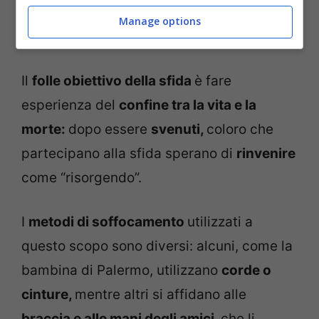
l’abbassamento della vista:
tutto intorno
Manage options
diventa nero come durante un black out.
Il
folle obiettivo della sfida
è fare
esperienza del
confine tra la vita e la
morte:
dopo essere
svenuti,
coloro che
partecipano alla sfida sperano di
rinvenire
come “risorgendo”.
I
metodi di soffocamento
utilizzati a
questo scopo sono diversi: alcuni, come la
bambina di Palermo, utilizzano
corde o
cinture,
mentre altri si affidano alle
braccia e alle mani degli amici,
che li