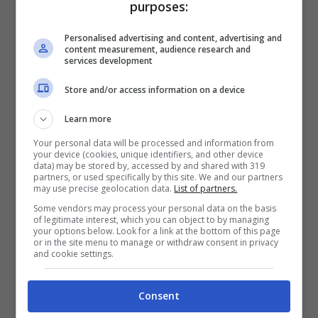
Tok
purposes:
Personalised advertising and content, advertising and
content measurement, audience research and
services development
Store and/or access information on a device
Learn more
Your personal data will be processed and information from
your device (cookies, unique identifiers, and other device
data) may be stored by, accessed by and shared with 319
partners, or used specifically by this site. We and our partners
may use precise geolocation data.
List of partners.
Some vendors may process your personal data on the basis
of legitimate interest, which you can object to by managing
your options below. Look for a link at the bottom of this page
Tiktok – Fonte: Adobe Stock
or in the site menu to manage or withdraw consent in privacy
and cookie settings.
La Black Out Challenge prende il nome dal
Consent
fatto che un
soffocamento
procura