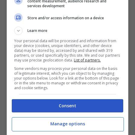
content measurement, audience research and
3
: Sei positiva, sensuale, carismatica,
services development
vivace e comunicativa. Sei piena di
Store and/or access information on a device
interessi e di energia, sei un vero e proprio
Learn more
vulcano di idee. Vivi la vita con passione e
Your personal data will be processed and information from
your device (cookies, unique identifiers, and other device
sentimento, non temi l’erotismo e sei
data) may be stored by, accessed by and shared with 319
partners, or used specifically by this site. We and our partners
consapevole del tuo grande fascino. Sei
may use precise geolocation data.
List of partners.
attratta dagli uomini diretti e romantici,
Some vendors may process your personal data on the basis
of legitimate interest, which you can object to by managing
che sanno parlarti dritto al cuore.
your options below. Look for a link at the bottom of this page
or in the site menu to manage or withdraw consent in privacy
and cookie settings.
4
: Sei concreta, sicura di te, affidabile,
Consent
vivace. Non credi nel destino, ma ritieni
che ciò che ti accade dipenda solo ed
Manage options
unicamente da te. Lavori sodo per