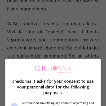
deve mostrarti la sua bellezza interiore ed
il suo magnetismo.
2:
Sei istintiva, idealista, creativa, allegra.
Vivi la vita di “pancia”. Non ti basta
sopravvivere, vuoi sperimentare, provare
emozioni, amare, viaggiare! Sei guidata dal
tuo istinto e dai sentimenti. Sei un’ ottima
amica e le persone che hai accanto fanno
spesso affidamento su di te. Ti piacciono
gli uomini ironici ed intelligenti, con i quali
chedonna.it asks for your consent to use
your personal data for the following
affrontare vivaci scambi di battute
purposes:
pungenti e sensuali.
Personalised advertising and content, advertising and