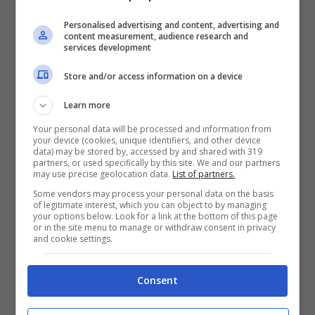
fondamentale!
Personalised advertising and content, advertising and
content measurement, audience research and
services development
Pagine:
1
2
3
4
5
6
Store and/or access information on a device
Learn more
Your personal data will be processed and information from
Articoli recenti
your device (cookies, unique identifiers, and other device
data) may be stored by, accessed by and shared with 319
Bellezza
partners, or used specifically by this site. We and our partners
may use precise geolocation data.
List of partners.
Ritmi frenetici e pelle:
Some vendors may process your personal data on the basis
come proteggere il viso
of legitimate interest, which you can object to by managing
ogni giorno
your options below. Look for a link at the bottom of this page
or in the site menu to manage or withdraw consent in privacy
Bellezza
and cookie settings.
Creme viso idratanti per
prevenire la secchezza
della pelle
Consent
Capelli