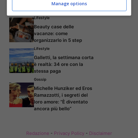
Capelli che si spezzano:
Manage options
cause e come trattarli
Lifestyle
Beauty case delle
vacanze: come
organizzarlo in 5 step
Lifestyle
Galletti, la settimana corta
è realtà: 34 ore con la
stessa paga
Gossip
Michelle Hunziker ed Eros
Ramazzotti, i segreti del
loro amore: “È diventato
ancora più bello”
Redazione
-
Privacy Policy
-
Disclaimer