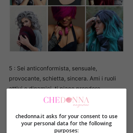
5 : Sei anticonformista, sensuale,
provocante, schietta, sincera. Ami i ruoli
attivi e dinamici, ti piace prendere
l’iniziativa e conoscere persone. Riesci a
stupire, affascinare, conquistare, anche
chedonna.it asks for your consent to use
con un solo sguardo. In un uomo cerchi
your personal data for the following
virilità,carisma, passione..per te il sesso è
purposes: