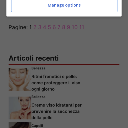
Manage options
Scoprilo con il nostro test!
Pagine:
1
2
3
4
5
6
7
8
9
10
11
Articoli recenti
Bellezza
Ritmi frenetici e pelle:
come proteggere il viso
ogni giorno
Bellezza
Creme viso idratanti per
prevenire la secchezza
della pelle
Capelli