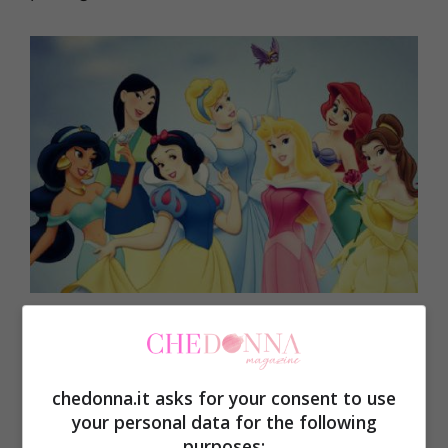
chedonna.it asks for your consent to use
Ad ogni Principessa Disney il
your personal data for the following
suo vestito
purposes: