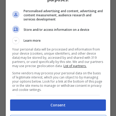
Personalised advertising and content, advertising and
Cenerentola, Biancaneve, Ariel,
content measurement, audience research and
services development
Pochaontas, Mulan & co…se anche tu da
Store and/or access information on a device
piccolina eri letteralmente pazza per le
Principesse Disney, avrai certamente
Learn more
amato non solo le loro avventure, ma
Your personal data will be processed and information from
your device (cookies, unique identifiers, and other device
anche i loro splendidi vestiti. Ogni
data) may be stored by, accessed by and shared with 319
partners, or used specifically by this site. We and our partners
Principessa Disney è infatti caratterizzata
may use precise geolocation data.
List of partners.
Some vendors may process your personal data on the basis
dal suo meraviglioso abito.
of legitimate interest, which you can object to by managing
your options below. Look for a link at the bottom of this page
or in the site menu to manage or withdraw consent in privacy
and cookie settings.
Sapresti riconoscere di che Principessa si
tratta, vedendo solo un piccolo particolare
Consent
del vestito?