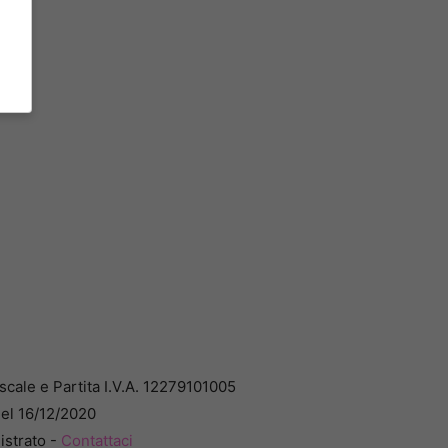
cale e Partita I.V.A. 12279101005
del 16/12/2020
istrato -
Contattaci