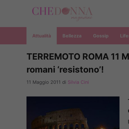
Vai
al
contenuto
Attualità
Bellezza
Gossip
Life
TERREMOTO ROMA 11 MAGG
romani ‘resistono’!
11 Maggio 2011
di
Silvia Cini