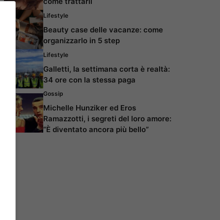
come trattarli
Lifestyle
Beauty case delle vacanze: come
organizzarlo in 5 step
Lifestyle
Galletti, la settimana corta è realtà:
34 ore con la stessa paga
Gossip
Michelle Hunziker ed Eros
Ramazzotti, i segreti del loro amore:
“È diventato ancora più bello”