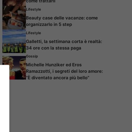
come trattarli
Lifestyle
Beauty case delle vacanze: come
organizzarlo in 5 step
Lifestyle
Galletti, la settimana corta è realtà:
34 ore con la stessa paga
Gossip
Michelle Hunziker ed Eros
Ramazzotti, i segreti del loro amore:
“È diventato ancora più bello”