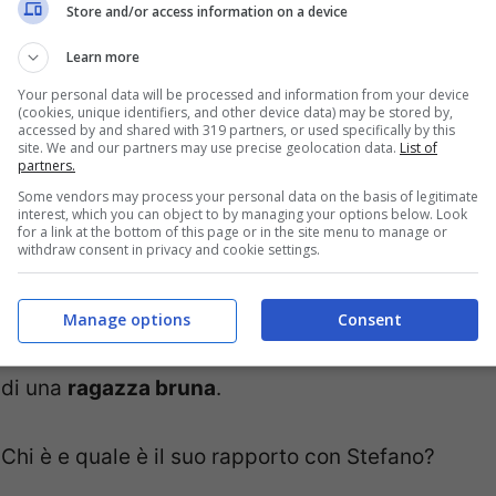
Store and/or access information on a device
Learn more
Your personal data will be processed and information from your device
(cookies, unique identifiers, and other device data) may be stored by,
accessed by and shared with 319 partners, or used specifically by this
site. We and our partners may use precise geolocation data.
List of
partners.
Some vendors may process your personal data on the basis of legitimate
interest, which you can object to by managing your options below. Look
for a link at the bottom of this page or in the site menu to manage or
Stefano De Martino
ha una nuova fiamma?
withdraw consent in privacy and cookie settings.
Questo è quanto sostiene la rivista “Chi”, che
Manage options
Consent
sostiene di aver colto il ballerino in compagnia
di una
ragazza bruna
.
Chi è e quale è il suo rapporto con Stefano?