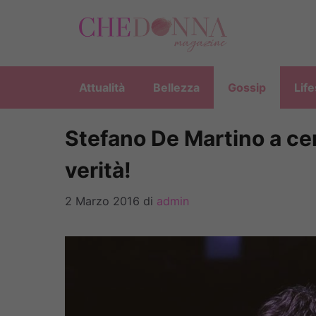
Vai
al
contenuto
Attualità
Bellezza
Gossip
Life
Stefano De Martino a ce
verità!
2 Marzo 2016
di
admin