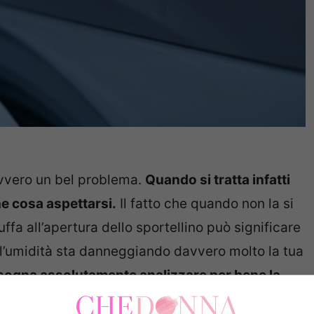
avvero un bel problema.
Quando si tratta infatti
he cosa aspettarsi.
Il fatto che quando non la si
fa all’apertura dello sportellino può significare
e l’umidità sta danneggiando davvero molto la tua
sogna assolutamente analizzare per bene la
che merita.
È davvero molto difficile sapere però