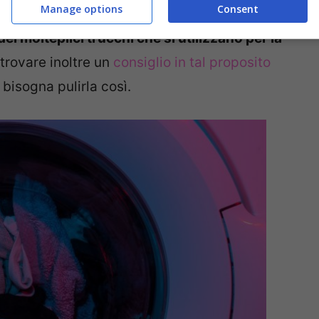
Manage options
Consent
ei molteplici trucchi che si utilizzano per la
trovare inoltre un
consiglio in tal proposito
 bisogna pulirla così.