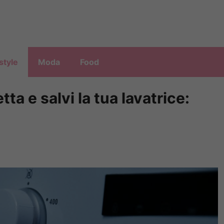
style
Moda
Food
ta e salvi la tua lavatrice: