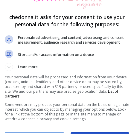
o, dei modi.
chedonna.it asks for your consent to use your
 semplice. Si pensa che bisogni chiamare subito
personal data for the following purposes:
 casa qualcuno che a pagamento faccia la
Personalised advertising and content, advertising and content
e così e che bisogna magari cambiare tutto.
measurement, audience research and services development
n bisogna subito spaventarsi e chiamare
Store and/or access information on a device
vere le giuste attenzioni.
Learn more
Your personal data will be processed and information from your device
per la pulizia dei nostri vestiti e non solo.
Non
(cookies, unique identifiers, and other device data) may be stored by,
accessed by and shared with 319 partners, or used specifically by this
mpicciato. La lavatrice va pulita come si pulisce
site. We and our partners may use precise geolocation data.
List of
partners.
 trucco ti permette di risparmiare molto!
Some vendors may process your personal data on the basis of legitimate
interest, which you can object to by managing your options below. Look
for a link at the bottom of this page or in the site menu to manage or
a risparmi e salvi la lavatrice.
withdraw consent in privacy and cookie settings.