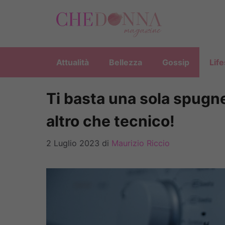
Vai
al
contenuto
Attualità
Bellezza
Gossip
Life
Ti basta una sola spugnet
altro che tecnico!
2 Luglio 2023
di
Maurizio Riccio