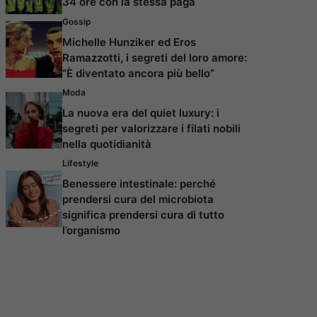
34 ore con la stessa paga
Gossip
Michelle Hunziker ed Eros
Ramazzotti, i segreti del loro amore:
“È diventato ancora più bello”
Moda
La nuova era del quiet luxury: i
segreti per valorizzare i filati nobili
nella quotidianità
Lifestyle
Benessere intestinale: perché
prendersi cura del microbiota
significa prendersi cura di tutto
l’organismo