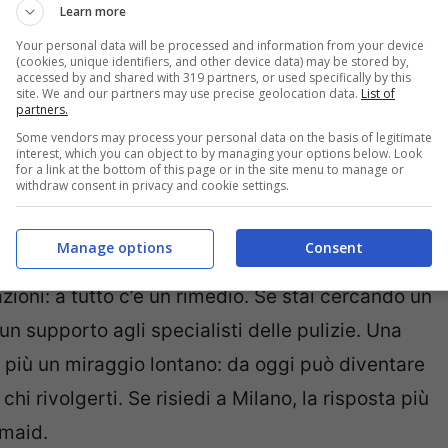
Learn more
Your personal data will be processed and information from your device
(cookies, unique identifiers, and other device data) may be stored by,
co che cercavi
accessed by and shared with 319 partners, or used specifically by this
site. We and our partners may use precise geolocation data.
List of
partners.
 la tua casa è a Milano
Some vendors may process your personal data on the basis of legitimate
interest, which you can object to by managing your options below. Look
for a link at the bottom of this page or in the site menu to manage or
withdraw consent in privacy and cookie settings.
Manage options
Consent
 regole e scadenze, non ti vengono incontro, non
ioni: a tutto c’è un rimedio. Se stai cercando un
n supporto agli specialisti delle pulizie. Una
è più un miraggio lontano: da oggi può diventare
a chi rivolgerti. Se risiedi a Milano, la risposta più
tmaid.