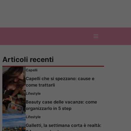
Articoli recenti
Capelli
Capelli che si spezzano: cause e
come trattarli
Lifestyle
Beauty case delle vacanze: come
organizzarlo in 5 step
Lifestyle
Galletti, la settimana corta è realtà: