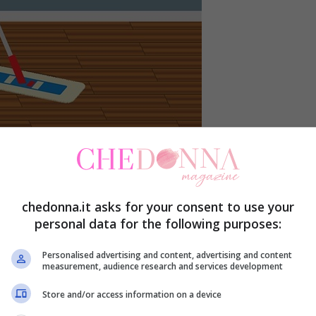
 mantenere una casa pulita e, soprattutto,
, specialmente per chi è genitore di bambini
chedonna.it asks for your consent to use your
personal data for the following purposes:
no a sera. Bambini piccoli, impegni e lavoro
 per le mansioni domestiche. Difficilmente una
Personalised advertising and content, advertising and content
measurement, audience research and services development
unga e stressante giornata di lavoro; ancor meno
Store and/or access information on a device
balia di un bimbo traboccante di energia e