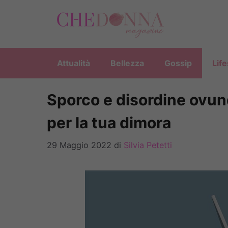
Vai
al
contenuto
Attualità
Bellezza
Gossip
Life
Sporco e disordine ovun
per la tua dimora
29 Maggio 2022
di
Silvia Petetti