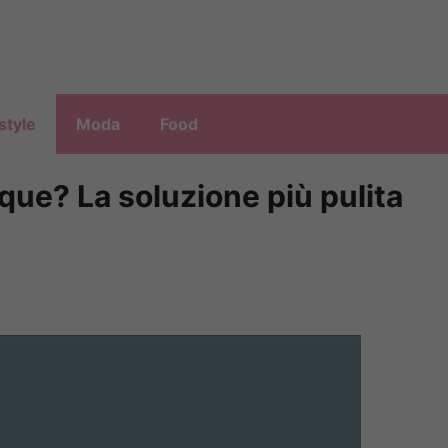
style
Moda
Food
que? La soluzione più pulita