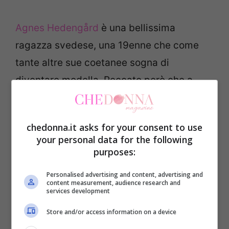
Agnes Hedengård
è una bellissima
ragazza svedese, una 19enne che come
tante altre sue coetanee sogna di
diventare modella. Peccato però che a
stroncare il suo sogno siano stati “gli
esperti del settore” che l’hanno scartata
chedonna.it asks for your consent to use
definendola troppo formosa.
your personal data for the following
purposes:
“Ho lavorato per 5 anni nel
Personalised advertising and content, advertising and
content measurement, audience research and
services development
mondo della moda, ma ora non
Store and/or access information on a device
ho più lavoro perchè dicono