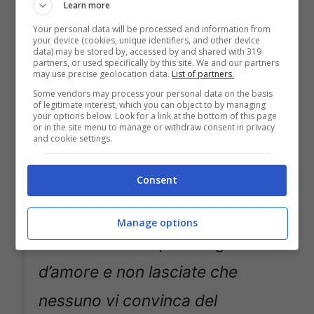
Learn more
che sono troppo grassa – ha
Your personal data will be processed and information from
affermato Agnes – Dicono che il
your device (cookies, unique identifiers, and other device
data) may be stored by, accessed by and shared with 319
partners, or used specifically by this site. We and our partners
mio sedere è troppo grosso e i
may use precise geolocation data.
List of partners.
Some vendors may process your personal data on the basis
miei fianchi sono troppo ampi
of legitimate interest, which you can object to by managing
your options below. Look for a link at the bottom of this page
Mi hanno consigliato di
or in the site menu to manage or withdraw consent in privacy
and cookie settings.
rimettermi in forma se voglio
Consent
aver successo. Tutto questo è
assurdo, lo odio. Ma sappiate
Manage options
che il vostro corpo è degno
d’amore e non lasciate che
nessuno vi convinca del