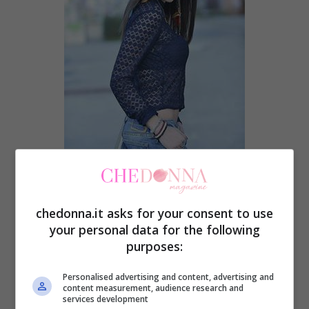
Dopo la sua rottura con Amedeo Barbato,
Sophia Galazzo
è diventata grande amica
chedonna.it asks for your consent to use
di
Valentina Salvagno.
your personal data for the following
purposes:
Le due ragazze si adorano e presto
Personalised advertising and content, advertising and
content measurement, audience research and
andranno addirittura a convivere. Hanno
services development