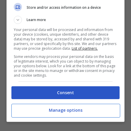
viaggiato diverse volte per incontrarsi ed
Store and/or access information on a device
andarsi a trovare reciprocamente ed
Learn more
hanno persino coniato un termine che le
Your personal data will be processed and information from
identifica: le sorelle Salvazzo.
your device (cookies, unique identifiers, and other device
data) may be stored by, accessed by and shared with 319
partners, or used specifically by this site. We and our partners
may use precise geolocation data.
List of partners.
Una bellissima amicizia dunque, che
Some vendors may process your personal data on the basis
potrebbe però essere incrinata da recenti
of legitimate interest, which you can object to by managing
your options below. Look for a link at the bottom of this page
avvistamenti.
or in the site menu to manage or withdraw consent in privacy
and cookie settings.
CLICCA SU SUCCESSIVA.
Consent
Pagine:
1
2
Manage options