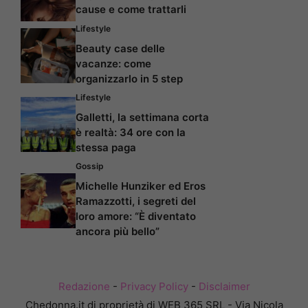
cause e come trattarli
Lifestyle
Beauty case delle
vacanze: come
organizzarlo in 5 step
Lifestyle
Galletti, la settimana corta
è realtà: 34 ore con la
stessa paga
Gossip
Michelle Hunziker ed Eros
Ramazzotti, i segreti del
loro amore: “È diventato
ancora più bello”
Redazione
-
Privacy Policy
-
Disclaimer
Chedonna.it di proprietà di WEB 365 SRL - Via Nicola