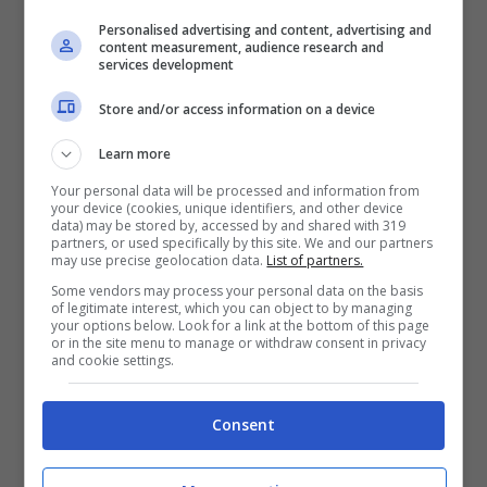
spesso. Si tratta di una strategia che
Personalised advertising and content, advertising and
content measurement, audience research and
rallenta il metabolismo
e
induce il corpo a
services development
conservare energia sotto forma di grasso
.
Store and/or access information on a device
Inoltre, questa strategia potrebbe
Learn more
generare una sensazione di fame intensa
Your personal data will be processed and information from
your device (cookies, unique identifiers, and other device
che spesso porta a
spuntini poco salutari
data) may be stored by, accessed by and shared with 319
partners, or used specifically by this site. We and our partners
o ad
abbuffate fuori orari
. Dunque è
may use precise geolocation data.
List of partners.
necessario
distribuire i pasti nell’arco della
Some vendors may process your personal data on the basis
of legitimate interest, which you can object to by managing
giornata
, in questo modo si evitano gli
your options below. Look for a link at the bottom of this page
or in the site menu to manage or withdraw consent in privacy
squilibri e a mantenere attivo il
and cookie settings.
metabolismo.
Consent
Sempre per evitare queste problematiche