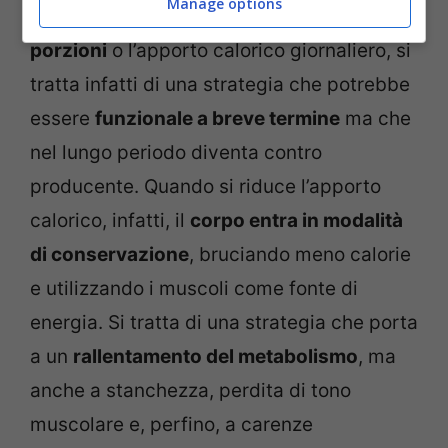
Manage options
è bene evitare di
ridurre drasticamente le
porzioni
o l’apporto calorico giornaliero, si
tratta infatti di una strategia che potrebbe
essere
funzionale a breve termine
ma che
nel lungo periodo diventa contro
producente. Quando si riduce l’apporto
calorico, infatti, il
corpo entra in modalità
di conservazione
, bruciando meno calorie
e utilizzando i muscoli come fonte di
energia. Si tratta di una strategia che porta
a un
rallentamento del metabolismo
, ma
anche a stanchezza, perdita di tono
muscolare e, perfino, a carenze