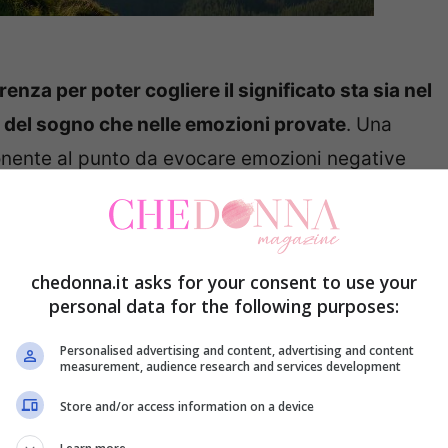
erenza per poter cogliere il significato sta sia nel
o del sogno che nelle emozioni provate
. Una
ente al punto da evocare emozioni negative
a superare.
cano spesso un miglioramento del proprio essere.
chedonna.it asks for your consent to use your
i nello specifico.
personal data for the following purposes:
sui monti
Personalised advertising and content, advertising and content
measurement, audience research and services development
Store and/or access information on a device
a in montagna, probabilmente si sente il
a natura. Al contempo
si desidera innalzarsi e