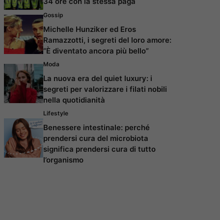
34 ore con la stessa paga
Gossip
Michelle Hunziker ed Eros
Ramazzotti, i segreti del loro amore:
“È diventato ancora più bello”
Moda
La nuova era del quiet luxury: i
segreti per valorizzare i filati nobili
nella quotidianità
Lifestyle
Benessere intestinale: perché
prendersi cura del microbiota
significa prendersi cura di tutto
l’organismo