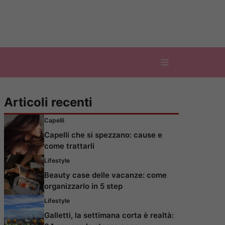
Articoli recenti
Capelli
Capelli che si spezzano: cause e
come trattarli
Lifestyle
Beauty case delle vacanze: come
organizzarlo in 5 step
Lifestyle
Galletti, la settimana corta è realtà: