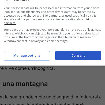
Learn more
sa di migliore
. Cosa che solitamente avviene
Your personal data will be processed and information from your device
(cookies, unique identifiers, and other device data) may be stored by,
nfatti, si può vedere il mondo farsi più piccolo,
accessed by and shared with 319 partners, or used specifically by this
site. We and our partners may use precise geolocation data.
List of
ri.
partners.
Some vendors may process your personal data on the basis of legitimate
interest, which you can object to by managing your options below. Look
for a link at the bottom of this page or in the site menu to manage or
 l’esame di maturità? Ecco cosa vuol dire
withdraw consent in privacy and cookie settings.
tive ed è fatto di strade ripide e pericolose,
Manage options
Consent
 essere quello di una paura che si sta provando
ore vive come un’incognita.
su una montagna
n la sua grande mole un bisogno di migliorarsi e
ome persone. In determinati contesti
può