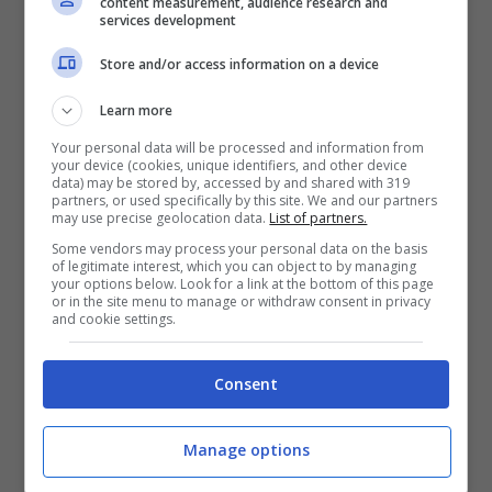
content measurement, audience research and
services development
microfono in mano.
Store and/or access information on a device
Non è un segreto che il nonno
Berlusconi
Learn more
avesse una carriera musicale prima di
Your personal data will be processed and information from
your device (cookies, unique identifiers, and other device
lanciarsi in politica e affari;
è affascinante
data) may be stored by, accessed by and shared with 319
partners, or used specifically by this site. We and our partners
pensare che il giovane Silvio potrebbe
may use precise geolocation data.
List of partners.
continuare questa tradizione familiare,
Some vendors may process your personal data on the basis
of legitimate interest, which you can object to by managing
your options below. Look for a link at the bottom of this page
portando una ventata di freschezza nel
or in the site menu to manage or withdraw consent in privacy
and cookie settings.
mondo della musica.
Consent
Manage options