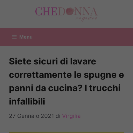
Vai
al
contenuto
Menu
Siete sicuri di lavare
correttamente le spugne e
panni da cucina? I trucchi
infallibili
27 Gennaio 2021
di
Virgilia