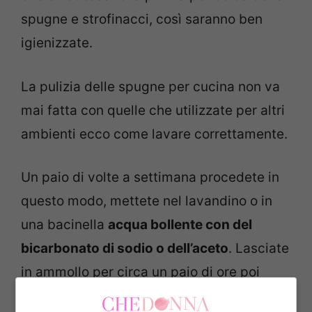
spugne e strofinacci, così saranno ben
igienizzate.
La pulizia delle spugne per cucina non va
mai fatta con quelle che utilizzate per altri
ambienti ecco come lavare correttamente.
Un paio di volte a settimana procedete in
questo modo, mettete nel lavandino o in
una bacinella
acqua bollente con del
bicarbonato di sodio o dell’aceto
. Lasciate
in ammollo per circa un paio di ore poi
sciacquate sotto acqua corrente e poi