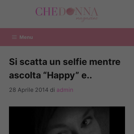
Vai
al
contenuto
Menu
Si scatta un selfie mentre
ascolta “Happy” e..
28 Aprile 2014
di
admin