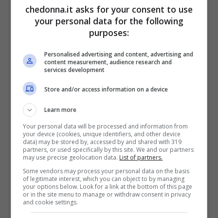
L’operazione richiede due secondi, decidi
chedonna.it asks for your consent to use
your personal data for the following
di continuare..eppure, proprio quei due
purposes:
secondi possono valere una vita intera.
Personalised advertising and content, advertising and
Due secondi bastano a spezzare una
content measurement, audience research and
services development
fragile vita.
Store and/or access information on a device
Questa è la storia di Courtney Sanford, una
Learn more
dolce trentaduenne di New York, che come
Your personal data will be processed and information from
your device (cookies, unique identifiers, and other device
molti di noi trascinata dalle note della
data) may be stored by, accessed by and shared with 319
partners, or used specifically by this site. We and our partners
canzone “Happy” di Pharrell Williams si è
may use precise geolocation data.
List of partners.
sentita felice e l’ha voluto comunicare al
Some vendors may process your personal data on the basis
of legitimate interest, which you can object to by managing
mondo ma purtroppo facendolo ha perso
your options below. Look for a link at the bottom of this page
or in the site menu to manage or withdraw consent in privacy
la vita. Per pubblicare, mentre guidava, il
and cookie settings.