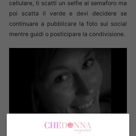
cellulare, ti scatti un selfie al semaforo ma
poi scatta il verde e devi decidere se
continuare a pubblicare la foto sui social
mentre guidi o posticipare la condivisione.