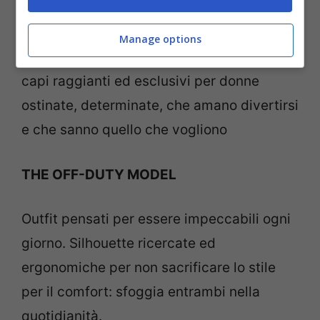
THE BADDIE
Manage options
capi raggianti ed esclusivi per donne
ostinate, determinate, che amano divertirsi
e che sanno quello che vogliono
THE OFF-DUTY MODEL
Outfit pensati per essere impeccabili ogni
giorno. Silhouette ricercate ed
ergonomiche per non sacrificare lo stile
per il comfort: sfoggia entrambi nella
quotidianità.