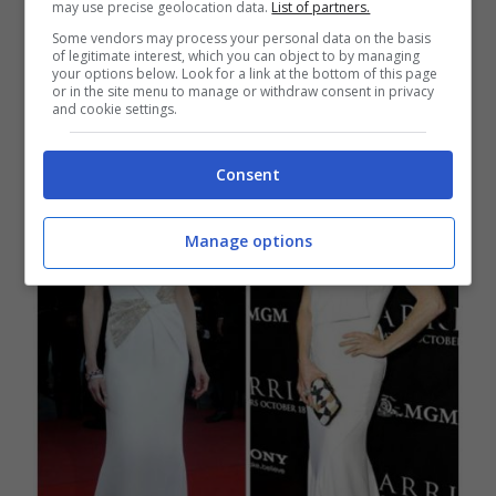
may use precise geolocation data.
List of partners.
Some vendors may process your personal data on the basis
of legitimate interest, which you can object to by managing
your options below. Look for a link at the bottom of this page
or in the site menu to manage or withdraw consent in privacy
and cookie settings.
Consent
Manage options