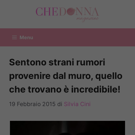
Vai
al
contenuto
Menu
Sentono strani rumori
provenire dal muro, quello
che trovano è incredibile!
19 Febbraio 2015
di
Silvia Cini