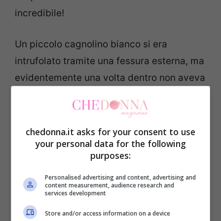
incredibile!
Un piccolo cagnolino bianco si era
intrufolato tramite una fessura esterna, ma
evidentemente una volta dentro non aveva
più ritrovato la via d’uscita. Guardate
com’è dolce il piccolino e quante feste fa
ai suoi salvatori!
chedonna.it asks for your consent to use
your personal data for the following
purposes:
Personalised advertising and content, advertising and
content measurement, audience research and
services development
Store and/or access information on a device