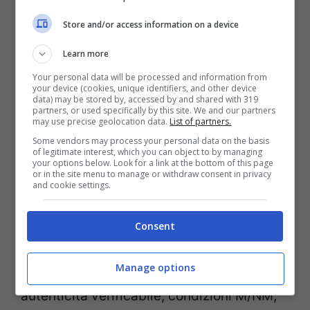
alla fama, che contiene brani inediti e
Store and/or access information on a device
rappresenta una testimonianza storica
Learn more
capace di raggiungere cifre notevoli.
Your personal data will be processed and information from
your device (cookies, unique identifiers, and other device
data) may be stored by, accessed by and shared with 319
Nel perimetro delle rarità moderne, “
Floral
partners, or used specifically by this site. We and our partners
may use precise geolocation data.
List of partners.
Shoppe
” (2012) di Macintosh Plus è
Some vendors may process your personal data on the basis
of legitimate interest, which you can object to by managing
un’icona
vaporwave
che ha consolidato un
your options below. Look for a link at the bottom of this page
or in the site menu to manage or withdraw consent in privacy
culto trasversale, mentre “
Year Zero +
and cookie settings.
Unreleased Material
” (1996) di Buck 65
attira attenzione per contenuti esclusivi e
Consent
tirature limitate. In tutti i casi, il valore
Manage options
dipende dalla combinazione di fattori:
autenticità verificabile, condizioni M/NM,