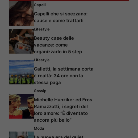
Capelli
Capelli che si spezzano:
cause e come trattarli
Lifestyle
Beauty case delle
vacanze: come
organizzarlo in 5 step
Lifestyle
Galletti, la settimana corta
è realtà: 34 ore con la
stessa paga
Gossip
Michelle Hunziker ed Eros
Ramazzotti, i segreti del
loro amore: “È diventato
ancora più bello”
Moda
La nuova era del quiet