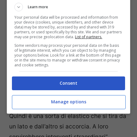
In questo panorama, inoltre viene ricordato
Learn more
la situazione che stanno attraversando i
Your personal data will be processed and information from
sindaci: “In questo momento purtroppo
your device (cookies, unique identifiers, and other device
data) may be stored by, accessed by and shared with 319
partners, or used specifically by this site. We and our partners
sono loro i soggetti più in difficoltà perché
may use precise geolocation data.
List of partners.
sono l’interfaccia diretta dei dirigenti
Some vendors may process your personal data on the basis
of legitimate interest, which you can object to by managing
scolastici in quanto proprietari delle
your options below. Look for a link at the bottom of this page
or in the site menu to manage or withdraw consent in privacy
strutture e quindi hanno necessità di
and cookie settings.
mettere in sicurezza gli edifici, laddove ci
Consent
sono le risorse per farlo, ma nel contempo
hanno a cuore le sorti della comunità
Manage options
perché sono autorità di Protezione civile.
Quindi è una sorta di elastico che si tira da
un lato e dall’altro si accorcia. A loro
servirebbero interventi straordinari”.