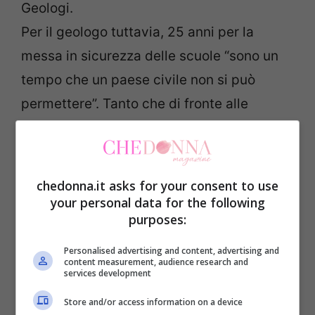
Geologi.
Per il geologo tuttavia, 25 anni per la
messa in sicurezza delle scuole “sono un
tempo che un paese civile non si può
permettere”. Tanto che di fronte alle
promessi del premier
Matteo Renzi
che ha
fatto dell’edilizia scolastica il suo cavallo
di battaglia, De Pari è del parere che
chedonna.it asks for your consent to use
“bisogna pensare ad azioni differenti che
your personal data for the following
purposes:
vadano nella direzione dell’affrontare
immediatamente le situazioni cogenti e,
Personalised advertising and content, advertising and
content measurement, audience research and
con coraggio politico, occorre poi fare
services development
anche delle scelte un po’ impopolari”.
Store and/or access information on a device