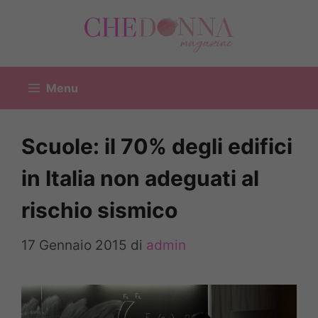
Vai
al
contenuto
Menu
Scuole: il 70% degli edifici
in Italia non adeguati al
rischio sismico
17 Gennaio 2015
di
admin