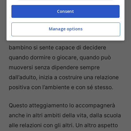
oltre l’aspetto pratico. Si inseriscono in un
Consent
percorso educativo più profondo, che ha a
che fare con la crescita personale e lo
Manage options
sviluppo dell’autostima. Quando un
bambino si sente capace di decidere
quando dormire o giocare, quando può
muoversi senza dipendere sempre
dall’adulto, inizia a costruire una relazione
positiva con l’ambiente e con sé stesso.
Questo atteggiamento lo accompagnerà
anche in altri ambiti della vita, dalla scuola
alle relazioni con gli altri. Un altro aspetto