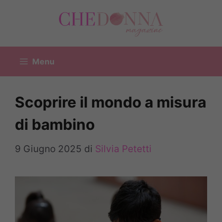
Vai
al
contenuto
Menu
Scoprire il mondo a misura
di bambino
9 Giugno 2025
di
Silvia Petetti