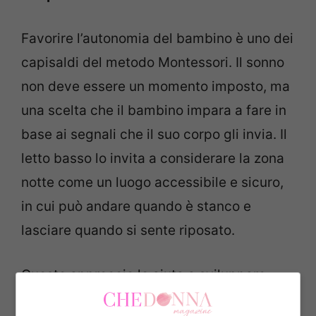
Favorire l’autonomia del bambino è uno dei
capisaldi del metodo Montessori. Il sonno
non deve essere un momento imposto, ma
una scelta che il bambino impara a fare in
base ai segnali che il suo corpo gli invia. Il
letto basso lo invita a considerare la zona
notte come un luogo accessibile e sicuro,
in cui può andare quando è stanco e
lasciare quando si sente riposato.
Questo approccio lo aiuta a sviluppare
fiducia in sé stesso, a conoscere i propri