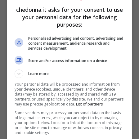
ritmi e ad affrontare il sonno con maggiore
chedonna.it asks for your consent to use
serenità. È importante sottolineare che il
your personal data for the following
letto
Montessori
non è solo un oggetto, ma
purposes:
fa parte di un ambiente più ampio e
Personalised advertising and content, advertising and
content measurement, audience research and
studiato, in cui tutto è pensato per essere
services development
a misura di bambino. La camera, infatti,
Store and/or access information on a device
viene organizzata con mobili bassi, giochi
Learn more
accessibili e decorazioni semplici, che
Your personal data will be processed and information from
stimolano la curiosità e l’autonomia, senza
your device (cookies, unique identifiers, and other device
data) may be stored by, accessed by and shared with 319
sovraccaricare di stimoli inutili.
partners, or used specifically by this site. We and our partners
may use precise geolocation data.
List of partners.
Some vendors may process your personal data on the basis
Benefici psicologici ed educativi
of legitimate interest, which you can object to by managing
your options below. Look for a link at the bottom of this page
or in the site menu to manage or withdraw consent in privacy
and cookie settings.
I benefici di un letto Montessori vanno ben