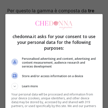
Per questo la gamma è composta da
tre
tettarelle
differenti: una per i più piccoli
(
0-4 mesi
), una per i bimbi dai
4 ai 6 mesi
ed infine una adatta ai bambini da
6+
chedonna.it asks for your consent to use
your personal data for the following
mesi
. Ogni tettarella presenta
forme
purposes:
diverse (
inclinata, arrotondata e allungata
Personalised advertising and content, advertising and
spiovente
) studiate in base alla diversa
content measurement, audience research and
services development
capacità del bambino di succhiare il latte
mese dopo mese e permette
poppate
del
Store and/or access information on a device
tutto serene, che simulano quelle di un
Learn more
allattamento naturale al seno.
Your personal data will be processed and information from
your device (cookies, unique identifiers, and other device
data) may be stored by, accessed by and shared with 319
partners, or used specifically by this site. We and our partners
Tutte le tettarelle sono in morbido
silicone
,