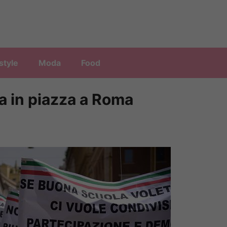
style
Moda
Food
a in piazza a Roma