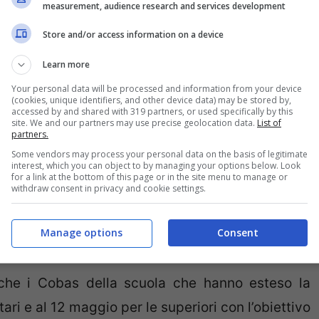
measurement, audience research and services development
Store and/or access information on a device
nno sfilato oltre 100 mila persone al corteo
derito non solo i docenti, ma anche il personale
Learn more
 il progetto del governo per la scuola e contro i
Your personal data will be processed and information from your device
(cookies, unique identifiers, and other device data) may be stored by,
accessed by and shared with 319 partners, or used specifically by this
i scolastici.
site. We and our partners may use precise geolocation data.
List of
partners.
Cisl, Uil, Snals e Gilda, a cui hanno partecipato
Some vendors may process your personal data on the basis of legitimate
udenti, contestava il progetto del governo per la
interest, which you can object to by managing your options below. Look
for a link at the bottom of this page or in the site menu to manage or
attribuiti ai dirigenti scolastici.
withdraw consent in privacy and cookie settings.
re tutti gli insegnanti precari, almeno 150.000,
Manage options
Consent
e il rinnovo del contratto di settore, fermo da 7
nche i Cobas della scuola che hanno esteso la
ri e al 12 maggio per le superiori con l’obiettivo