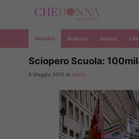
Vai
al
contenuto
Attualità
Bellezza
Gossip
Life
Sciopero Scuola: 100mil
5 Maggio 2015
di
admin