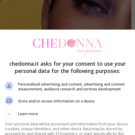
chedonna.it asks for your consent to use your
personal data for the following purposes:
Personalised advertising and content, advertising and content
measurement, audience research and services development
Store and/or access information on a device
Learn more
Your personal data will be processed and information from your device
(cookies, unique identifiers, and other device data) may be stored by,
accessed by and shared with 319 partners, or used specifically by this