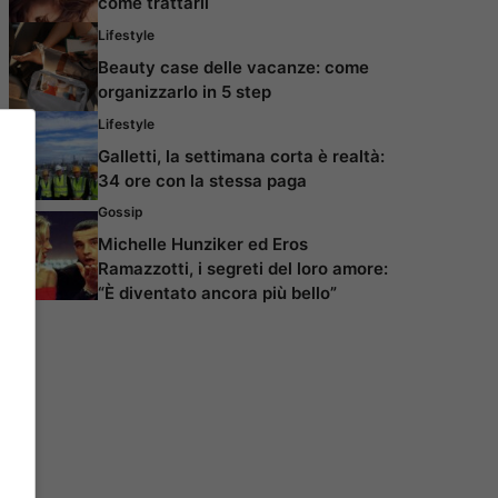
come trattarli
Lifestyle
Beauty case delle vacanze: come
organizzarlo in 5 step
Lifestyle
Galletti, la settimana corta è realtà:
34 ore con la stessa paga
Gossip
Michelle Hunziker ed Eros
Ramazzotti, i segreti del loro amore:
“È diventato ancora più bello”