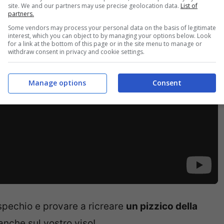
site. We and our partners may use precise geolocation data.
List of
partners.
Some vendors may process your personal data on the basis of legitimate
interest, which you can object to by managing your options below. Look
for a link at the bottom of this page or in the site menu to manage or
withdraw consent in privacy and cookie settings.
Manage options
Consent
 spechio e provare a ricreare
un pizzico della
anche sul vostro viso!