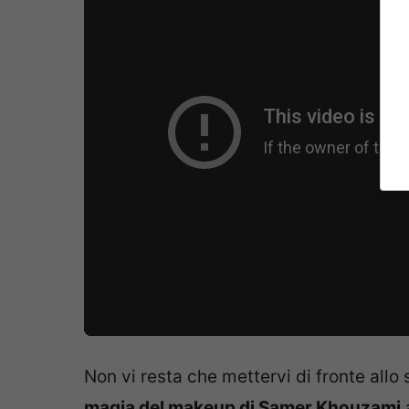
Non vi resta che mettervi di fronte allo
magia del makeup di Samer Khouzami