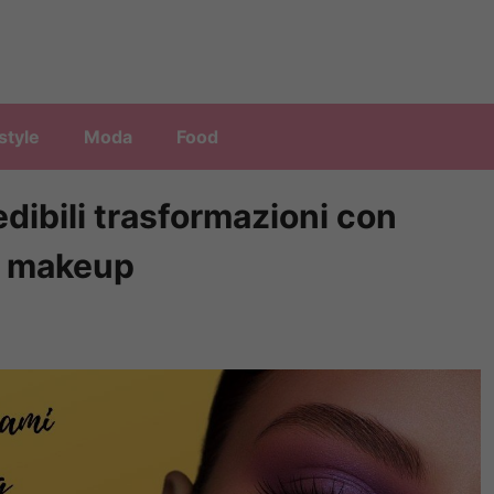
style
Moda
Food
dibili trasformazioni con
ng makeup