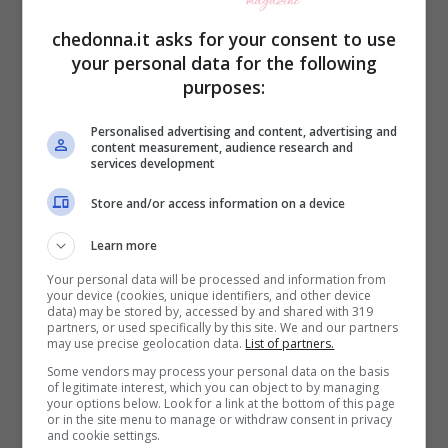
chedonna.it asks for your consent to use
your personal data for the following
Clicca su successivo pwer scoprire il
purposes:
quarto video di Samer Khouzami!
Personalised advertising and content, advertising and
content measurement, audience research and
services development
Pagine:
1
2
3
4
5
6
Store and/or access information on a device
Learn more
Articoli recenti
Your personal data will be processed and information from
your device (cookies, unique identifiers, and other device
Bellezza
data) may be stored by, accessed by and shared with 319
partners, or used specifically by this site. We and our partners
Ritmi frenetici e pelle:
may use precise geolocation data.
List of partners.
come proteggere il viso
Some vendors may process your personal data on the basis
ogni giorno
of legitimate interest, which you can object to by managing
your options below. Look for a link at the bottom of this page
Bellezza
or in the site menu to manage or withdraw consent in privacy
and cookie settings.
Creme viso idratanti per