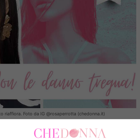
to riaffiora. Foto da IG @rosaperrotta (chedonna.it)
Tartaglione
a fine trono e la loro storia procede a