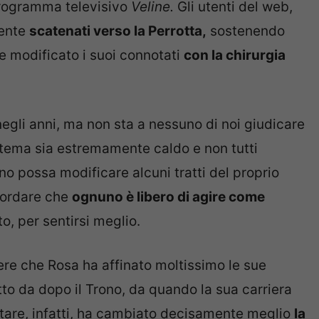
programma televisivo
Veline.
Gli utenti del web,
mente
scatenati verso la Perrotta,
sostenendo
 modificato i suoi connotati
con la chirurgia
gli anni, ma non sta a nessuno di noi giudicare
o tema sia estremamente caldo e non tutti
no possa modificare alcuni tratti del proprio
icordare che
ognuno è libero di agire come
o, per sentirsi meglio.
tere che Rosa ha affinato moltissimo le sue
tto da dopo il Trono, da quando la sua carriera
otare, infatti, ha cambiato decisamente meglio
la