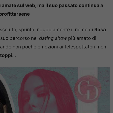
ù amate sul web, ma il suo passato continua a
pprofittarsene
 assoluto, spunta indubbiamente il nome di
Rosa
l suo percorso nel
dating show
più amato di
vando non poche emozioni ai telespettatori: non
ntoppi
…