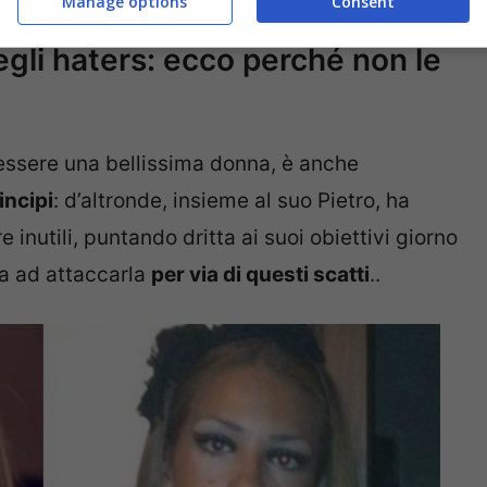
Manage options
Consent
egli haters: ecco perché non le
d essere una bellissima donna, è anche
incipi
: d’altronde, insieme al suo Pietro, ha
 inutili, puntando dritta ai suoi obiettivi giorno
ua ad attaccarla
per via di questi scatti
..