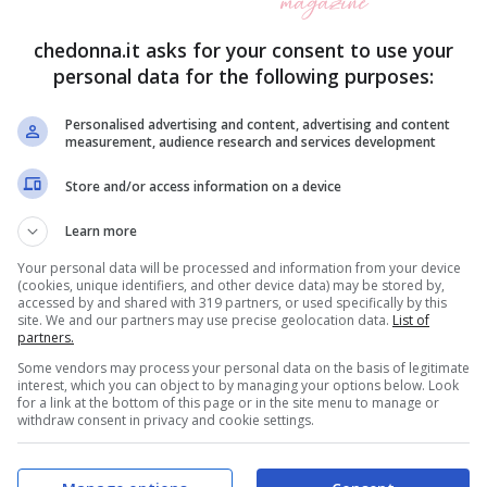
i apparente crisi qualche anno fa. La coppia è
metter su famiglia
: da qualche anno a questa
chedonna.it asks for your consent to use your
personal data for the following purposes:
 piccoli
Ethan ed Achille.
Insomma, una tra le
, continua a dare i suoi meravigliosi frutti.
Personalised advertising and content, advertising and content
measurement, audience research and services development
ne
, Rosa non ha avuto proprio vita facile, in
Store and/or access information on a device
riamente capita da tutti: in primis,
gli screzi
Learn more
fuocato e non poco la trasmissione, ma anche lo
Your personal data will be processed and information from your device
(cookies, unique identifiers, and other device data) may be stored by,
i gran lunga costruito un’opinione della
accessed by and shared with 319 partners, or used specifically by this
site. We and our partners may use precise geolocation data.
List of
, tant’è che lei stessa ha dimostrato con i fatti
partners.
Some vendors may process your personal data on the basis of legitimate
interest, which you can object to by managing your options below. Look
for a link at the bottom of this page or in the site menu to manage or
withdraw consent in privacy and cookie settings.
ano a tormentare la Perrotta
per alcune foto
in