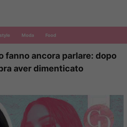
style
Moda
Food
to fanno ancora parlare: dopo
bra aver dimenticato