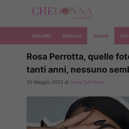
Vai
al
contenuto
Attualità
Bellezza
Gossip
Life
Rosa Perrotta, quelle fo
tanti anni, nessuno sem
20 Maggio 2023
di
Greta Del Prete