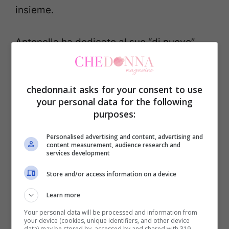
insieme.
Antonella ha dedicato al suo “di nuovo”
fidanzato parole dolci ed importanti:
chedonna.it asks for your consent to use
your personal data for the following
“E nei momenti più difficili, ti
purposes:
accorgi delle cose più
Personalised advertising and content, advertising and
importanti. Gennaro Salerno ti
content measurement, audience research and
services development
amo”.
Store and/or access information on a device
Learn more
A seguire poi la Mosetti ha postato diverse
Your personal data will be processed and information from
your device (cookies, unique identifiers, and other device
data) may be stored by, accessed by and shared with 319