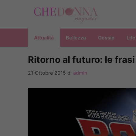
Vai
al
contenuto
Attualità
Bellezza
Gossip
Life
Ritorno al futuro: le frasi
21 Ottobre 2015
di
admin