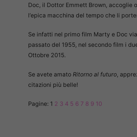
Doc, il Dottor Emmett Brown, accoglie 
l’epica macchina del tempo che li porterà
Se infatti nel primo film Marty e Doc 
passato del 1955, nel secondo film i due 
Ottobre 2015.
Se avete amato
Ritorno al futuro
, appre
citazioni più belle!
Pagine:
1
2
3
4
5
6
7
8
9
10