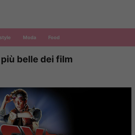
style
Moda
Food
 più belle dei film