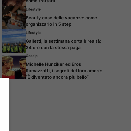
come trattarli
Lifestyle
Beauty case delle vacanze: come
organizzarlo in 5 step
Lifestyle
Galletti, la settimana corta è realtà:
34 ore con la stessa paga
Gossip
Michelle Hunziker ed Eros
Ramazzotti, i segreti del loro amore:
“È diventato ancora più bello”