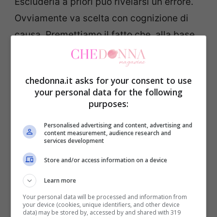
Escluderla a priori può rivelarsi un errore.
Ovviamente va scelta con cognizione di
causa. Premettiamo il fatto che, alla base,
deve esserci la consulenza del medico e la
consapevolezza in merito alle effettive
chedonna.it asks for your consent to use
carenze alimentari che si hanno.
your personal data for the following
purposes:
Lo step successivo prevede il fatto di
Personalised advertising and content, advertising and
orientarsi verso prodotti possibilmente
content measurement, audience research and
services development
naturali – uno dei più apprezzati del
Store and/or access information on a device
momento è
Reduslim
– e caratterizzati
dalla presenza di ingredienti selezionati da
Learn more
filiere di altissima qualità.
Your personal data will be processed and information from
your device (cookies, unique identifiers, and other device
data) may be stored by, accessed by and shared with 319