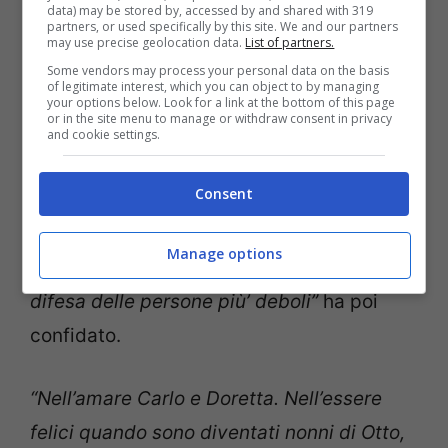
data) may be stored by, accessed by and shared with 319
partners, or used specifically by this site. We and our partners
amore vero lunga 51 anni
. Sempre
may use precise geolocation data.
List of partners.
abbracciati … Sempre complici”
ha poi
Some vendors may process your personal data on the basis
of legitimate interest, which you can object to by managing
proseguito nel suo toccante post su
your options below. Look for a link at the bottom of this page
or in the site menu to manage or withdraw consent in privacy
Instagram.
“L’uno la forza dell’altra. Nelle
and cookie settings.
battaglie di mio fratello, nelle nostre
Consent
sofferenze più grandi
, nei ricordi belli
delle nostre estati a Mondello, nel suo
Manage options
credere ciecamente nei diritti civili e nella
difesa delle persone più’ deboli”
ha poi
confidato.
“Nell’amare Carlo e Doretta. Nell’essere
felici quando sono diventati nonni di Otto,