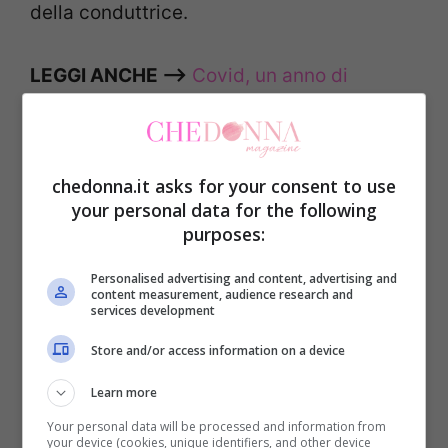
della conduttrice.
LEGGI ANCHE –>
Covid, un anno di
pandemia e sacrifici. Lo sfogo di Rita Dalla
Chiesa
chedonna.it asks for your consent to use
“Eravamo in vacanza a Sellia Marina, due
your personal data for the following
purposes:
anni fa. Li ho sorpresi al tramonto, di
spalle, abbracciati, mentre guardavano il
Personalised advertising and content, advertising and
content measurement, audience research and
mare”
ha esordito la conduttrice,
services development
contestualizzando dove e quando è stata
Store and/or access information on a device
scattata la foto pubblicata in rete.
“Loro,
Learn more
Nando e Emilia, il “professore” e “la
Your personal data will be processed and information from
Biondina”,
hanno vissuto una storia di
your device (cookies, unique identifiers, and other device