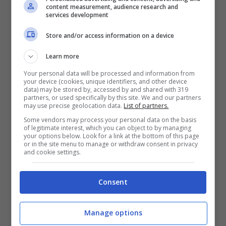
content measurement, audience research and
squadre cinofili, mentre i carabinieri delle
services development
Compagnie di Sant’Angelo dei Lombardi e
Store and/or access information on a device
Melfi stanno tentando di ricostruire le ore
Learn more
precedenti alla scomparsa attraverso le
Your personal data will be processed and information from
your device (cookies, unique identifiers, and other device
testimonianze di amici e familiari per non
data) may be stored by, accessed by and shared with 319
partners, or used specifically by this site. We and our partners
tralasciare nulla nelle indagini.
may use precise geolocation data.
List of partners.
Some vendors may process your personal data on the basis
of legitimate interest, which you can object to by managing
I media già parlano di un “giallo” della
your options below. Look for a link at the bottom of this page
or in the site menu to manage or withdraw consent in privacy
scomparsa e con il passare delle ore si
and cookie settings.
teme il peggio per la ragazza.
Al momento
Consent
non si esclude nessuna pista
, né
tantomeno quella per cui la ragazza non si
Manage options
sia voluta allontanare volutamente. La