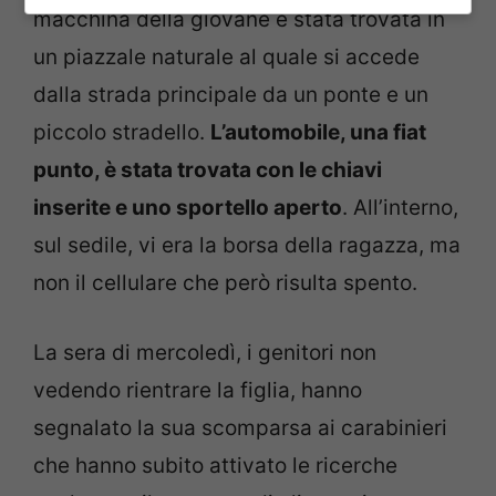
macchina della giovane è stata trovata in
un piazzale naturale al quale si accede
dalla strada principale da un ponte e un
piccolo stradello.
L’automobile, una fiat
punto, è stata trovata con le chiavi
inserite e uno sportello aperto
. All’interno,
sul sedile, vi era la borsa della ragazza, ma
non il cellulare che però risulta spento.
La sera di mercoledì, i genitori non
vedendo rientrare la figlia, hanno
segnalato la sua scomparsa ai carabinieri
che hanno subito attivato le ricerche