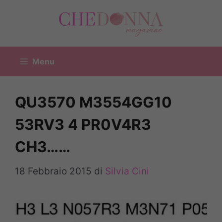
Vai
al
contenuto
Menu
QU3570 M3554GG10
53RV3 4 PR0V4R3
CH3……
18 Febbraio 2015
di
Silvia Cini