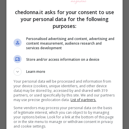
chedonna.it asks for your consent to use
your personal data for the following
purposes:
Il testo infatti dice questo:
Personalised advertising and content, advertising and
content measurement, audience research and
services development
‘Questo messaggio serve a provare che le
Store and/or access information on a device
nostre menti possono fare grandi cose!
Learn more
Cose impressionanti! All’inizio era difficile,
Your personal data will be processed and information from
your device (cookies, unique identifiers, and other device
ma già in questa riga, la tua mente sta
data) may be stored by, accessed by and shared with 319
partners, or used specifically by this site. We and our partners
leggendo automaticamente senza
may use precise geolocation data.
List of partners.
pensarci su, sii orgoglioso!
Some vendors may process your personal data on the basis
of legitimate interest, which you can object to by managing
your options below. Look for a link at the bottom of this page
or in the site menu to manage or withdraw consent in privacy
Solo alcune persone riescono a leggere
and cookie settings.