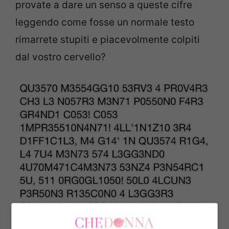
provate a dare un senso a queste cifre
leggendo come fosse un normale testo
rimarrete stupiti e piacevolmente colpiti
dal vostro cervello?