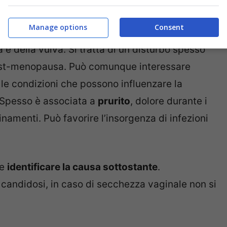
Manage options
Consent
 condizione legata a una riduzione della normale
 e della vulva. Si tratta di un disturbo spesso
ost-menopausa. Può comunque interessare
 le condizioni che possono influenzare la
. Spesso è associata a
prurito
, dolore durante i
inamenti. Può favorire l’insorgenza di infezioni
le
identificare la causa sottostante
.
andidosi, in caso di secchezza vaginale non si