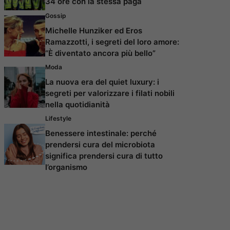
34 ore con la stessa paga
Gossip
Michelle Hunziker ed Eros
Ramazzotti, i segreti del loro amore:
“È diventato ancora più bello”
Moda
La nuova era del quiet luxury: i
segreti per valorizzare i filati nobili
nella quotidianità
Lifestyle
Benessere intestinale: perché
prendersi cura del microbiota
significa prendersi cura di tutto
l’organismo