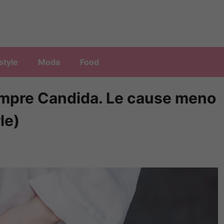
style
Moda
Food
empre Candida. Le cause meno
le)