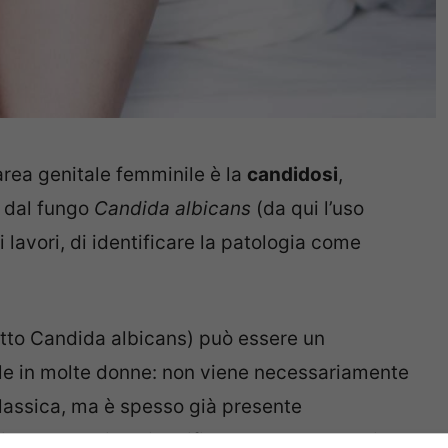
’area genitale femminile è la
candidosi
,
a dal fungo
Candida albicans
(da qui l’uso
i lavori, di identificare la patologia come
tutto Candida albicans) può essere un
le in molte donne: non viene necessariamente
classica, ma è spesso già presente
ite da Candida si verifica quando la Candida