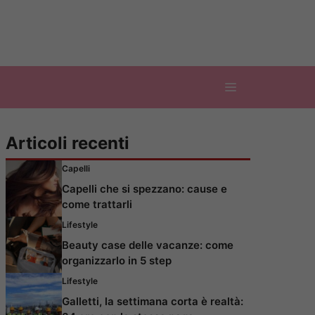
Articoli recenti
Capelli
Capelli che si spezzano: cause e
come trattarli
Lifestyle
Beauty case delle vacanze: come
organizzarlo in 5 step
Lifestyle
Galletti, la settimana corta è realtà: