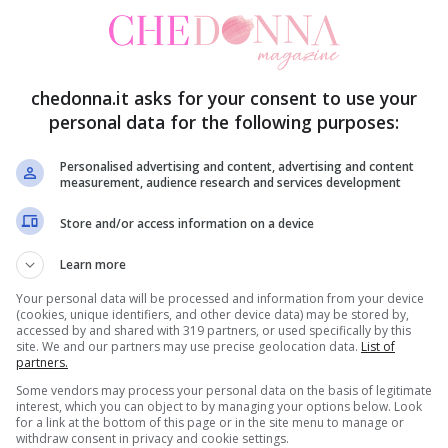
n presenza di condizioni che alterano l’equilibrio
H e del contenuto di lattobacilli, o fattori
chedonna.it asks for your consent to use your
personal data for the following purposes:
ttosto diffusa, non è certo la sola causa di
Personalised advertising and content, advertising and content
measurement, audience research and services development
anche ad
altre condizioni
, alcune più comuni, altre
va del fastidio è fondamentale perché si potrà
Store and/or access information on a device
Learn more
Your personal data will be processed and information from your device
(cookies, unique identifiers, and other device data) may be stored by,
imento
di siti dedicati, mentre di seguito trovi
accessed by and shared with 319 partners, or used specifically by this
site. We and our partners may use precise geolocation data.
List of
 note o comunque più sottovalutate di prurito
partners.
Some vendors may process your personal data on the basis of legitimate
interest, which you can object to by managing your options below. Look
for a link at the bottom of this page or in the site menu to manage or
withdraw consent in privacy and cookie settings.