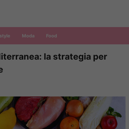
style
Moda
Food
terranea: la strategia per
e