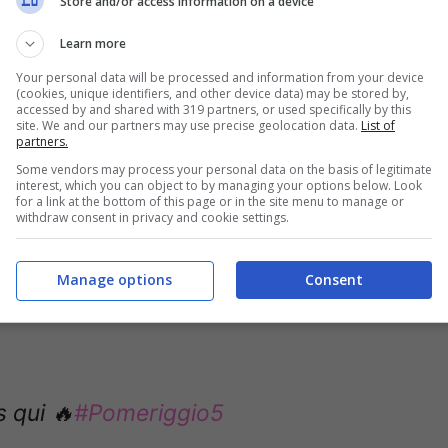
Store and/or access information on a device
aggia perché in una sola settimana sarebbe
Learn more
i maggiore rispetto a quella avuta da lei durante
Your personal data will be processed and information from your device
(cookies, unique identifiers, and other device data) may be stored by,
accessed by and shared with 319 partners, or used specifically by this
site. We and our partners may use precise geolocation data.
List of
partners.
itigato a Pomeriggio 5
, ma Barbara d’Urso è
Some vendors may process your personal data on the basis of legitimate
interest, which you can object to by managing your options below. Look
on solo la sua vincitrice ma per riportare
for a link at the bottom of this page or in the site menu to manage or
withdraw consent in privacy and cookie settings.
Manage options
Consent
rtina Nasoni a Pomeriggio 5:
s qui 🔥
#Pomeriggio5