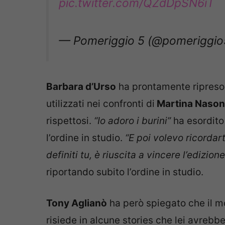
pic.twitter.com/QZdDpSN6iT
— Pomeriggio 5 (@pomeriggi
Barbara d’Urso
ha prontamente ripreso i
utilizzati nei confronti di
Martina Nasoni
rispettosi.
“Io adoro i burini”
ha esordito
l’ordine in studio.
“E poi volevo ricordar
definiti tu, è riuscita a vincere l’edizio
riportando subito l’ordine in studio.
Tony Aglianò
ha però spiegato che il mo
risiede in alcune stories che lei avrebb