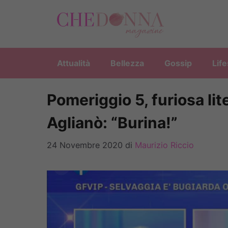
Vai
al
contenuto
Attualità
Bellezza
Gossip
Life
Pomeriggio 5, furiosa li
Aglianò: “Burina!”
24 Novembre 2020
di
Maurizio Riccio