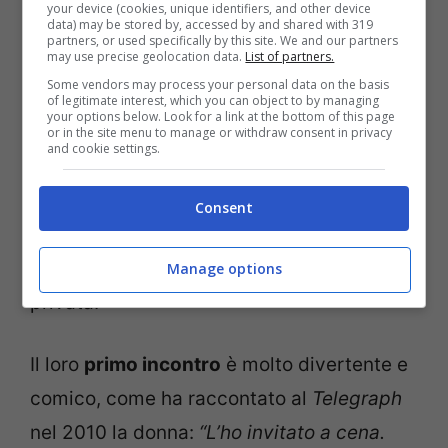
your device (cookies, unique identifiers, and other device
data) may be stored by, accessed by and shared with 319
partners, or used specifically by this site. We and our partners
Foto di Instagram
may use precise geolocation data.
List of partners.
Some vendors may process your personal data on the basis
Quello che sappiamo di Plaxy è che è
of legitimate interest, which you can object to by managing
your options below. Look for a link at the bottom of this page
inglese
, classe 1964: ha conosciuto
or in the site menu to manage or withdraw consent in privacy
and cookie settings.
Giorgio non appena si trasferì a
Londra
per inseguire il suo grande sogno e, da
Consent
allora, sono una coppia affiatatissima sul
lavoro e innamoratissima nella sfera
Manage options
privata.
Il loro
primo incontro
è molto divertente e
comico, come ha raccontato al
Telegraph
nel 2010 la donna:
“L’ho invitato a cena.