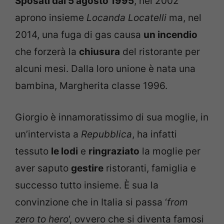
Sposati dal 5 agosto 1995
, nel 2002
aprono insieme
Locanda Locatelli
ma, nel
2014, una fuga di gas causa
un incendio
che forzerà la
chiusura
del ristorante per
alcuni mesi. Dalla loro unione è nata una
bambina, Margherita classe 1996.
Giorgio è innamoratissimo di sua moglie, in
un’intervista a
Repubblica
, ha infatti
tessuto
le lodi
e
ringraziato
la moglie per
aver saputo
gestire
ristoranti, famiglia e
successo tutto insieme. È sua la
convinzione che in Italia si passa ‘
from
zero to hero
‘, ovvero che si diventa famosi