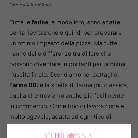
Foto da AdobeStock
Tutte le
farine
, a modo loro, sono adatte
per la lievitazione e quindi per preparare
un ottimo impasto della pizza. Ma tutte
hanno delle differenze tra di loro che
possono diventare importanti per la bulna
riuscita finale. Scendiamo nel dettaglio.
Farina 00:
è la scelta di farina più classica,
quella che troviamo anche più facilmente
in commercio. Come tipo di lavorazione è
molto agevole, adatta ad ogni tipo di
imapsto anche se non dà un grande
apporto nutrizionale. Contiene infatti