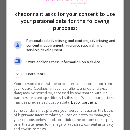
pochissime vitamine, sali minerali e fibre.
chedonna.it asks for your consent to use
your personal data for the following
Farina 0
: molto simile alle 00 ma meno
purposes:
raffinata In ogni caso è spesso utilizzata
Personalised advertising and content, advertising and
content measurement, audience research and
per preparare impasti che devono lievitare
services development
anche perché dona una certa elasticità e il
Store and/or access information on a device
sapore in bocca è ottimo.
Learn more
Your personal data will be processed and information from
Farina di tipo
1: molto utilizzata negli ultimi
your device (cookies, unique identifiers, and other device
data) may be stored by, accessed by and shared with 319
tempi per gli impasti di pizza,
partners, or used specifically by this site. We and our partners
may use precise geolocation data.
List of partners.
pane e ogni altri tipo di lievitato, contiene
Some vendors may process your personal data on the basis
molte sostanze utili all’organismo.
of legitimate interest, which you can object to by managing
your options below. Look for a link at the bottom of this page
or in the site menu to manage or withdraw consent in privacy
and cookie settings.