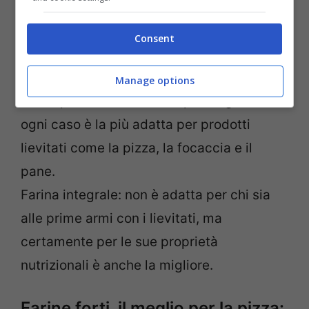
Farina di tipo 2
: tecnicamente non è
integrale, ma si avvicina molte ed è anche
Consent
più semplice da maneggiare. Rispetto ad
altre farine da pane e pizza però necessita
Manage options
di tempi nella lavorazione più lunghi. In
ogni caso è la più adatta per prodotti
lievitati come la pizza, la focaccia e il
pane.
Farina integrale: non è adatta per chi sia
alle prime armi con i lievitati, ma
certamente per le sue proprietà
nutrizionali è anche la migliore.
Farine forti, il meglio per la pizza: