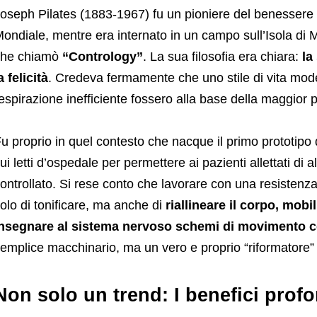
oseph Pilates (1883-1967) fu un pioniere del benessere 
ondiale, mentre era internato in un campo sull’Isola di M
che chiamò
“Contrology”
. La sua filosofia era chiara:
la
a felicità
. Credeva fermamente che uno stile di vita mod
espirazione inefficiente fossero alla base della maggior par
u proprio in quel contesto che nacque il primo prototipo
ui letti d’ospedale per permettere ai pazienti allettati di 
ontrollato. Si rese conto che lavorare con una resistenz
olo di tonificare, ma anche di
riallineare il corpo, mobi
nsegnare al sistema nervoso schemi di movimento co
emplice macchinario, ma un vero e proprio “riformatore” 
Non solo un trend: I benefici profo