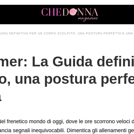
olpito%2C+una+postura+perfetta+e+una+mente+serena
UIDA DEFINITIVA PER UN CORPO SCOLPITO, UNA POSTURA PERFETTA E UN
mer: La Guida defini
o, una postura perfe
a
el frenetico mondo di oggi, dove le ore scorrono veloci 
ancia segnali inequivocabili. Dimentica gli allenamenti gen