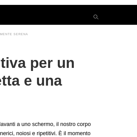
A MENTE SERENA
y
tiva per un
s
q
h
tta e una
e
davanti a uno schermo, il nostro corpo
erici, noiosi e ripetitivi. È il momento