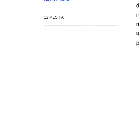
d
i
12 MESI FA
m
u
p