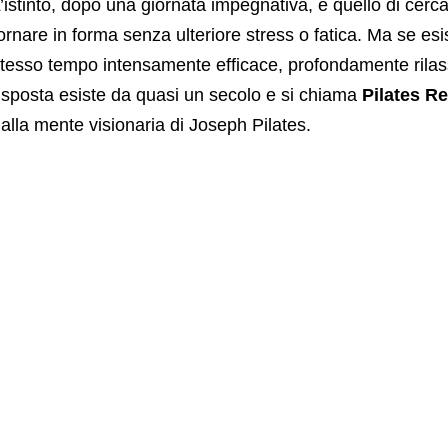
Ad
’istinto, dopo una giornata impegnativa, è quello di cer
ornare in forma senza ulteriore stress o fatica. Ma se esi
tesso tempo intensamente efficace, profondamente rilas
isposta esiste da quasi un secolo e si chiama
Pilates R
alla mente visionaria di Joseph Pilates.