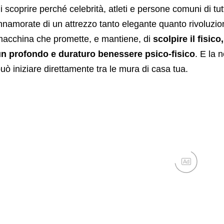
i scoprire perché celebrità, atleti e persone comuni di tu
nnamorate di un attrezzo tanto elegante quanto rivoluzion
acchina che promette, e mantiene, di
scolpire il fisic
n profondo e duraturo benessere psico-fisico
. E la 
uò iniziare direttamente tra le mura di casa tua.
Ad